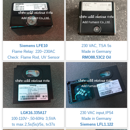
Siemens LFE10
230 VAC, TSA 5s
Flame Relay: 220~230AC
Made in Germany
Check: Flame Rod, UV Sensor
RMO88.53C2
Oil
LGK16.335A17
230 VAC input,IP54
100-110V~,50-60Hz 3,5VA
Made in Germany
ts max.2,5s(5s)/5s, tv37s
Siemens LFL1.122