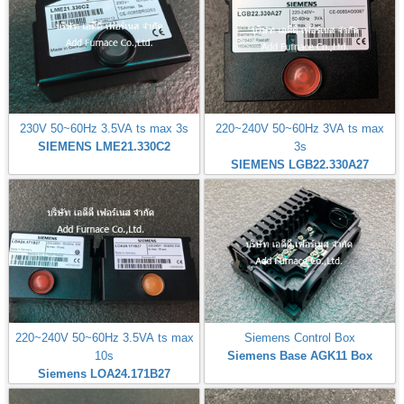
230V 50~60Hz 3.5VA ts max 3s
220~240V 50~60Hz 3VA ts max
SIEMENS LME21.330C2
3s
SIEMENS LGB22.330A27
220~240V 50~60Hz 3.5VA ts max
Siemens Control Box
10s
Siemens Base AGK11 Box
Siemens LOA24.171B27