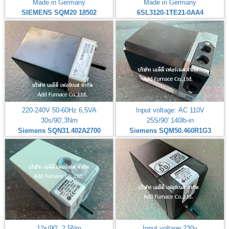
Made in Germany
Made in Germany
SIEMENS SQM20 18502
6SL3120-1TE21-0AA4
220-240V 50-60Hz 6,5VA
Input voltage: AC 110V
30s/90',3Nm
25S/90' 140lb-in
Siemens SQN31.402A2700
Siemens SQM50.460R1G3
12s/90', 2,5Nm
Input voltage:230v