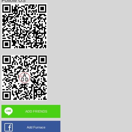
Follow US
ADD FRIENDS
Add Furnace