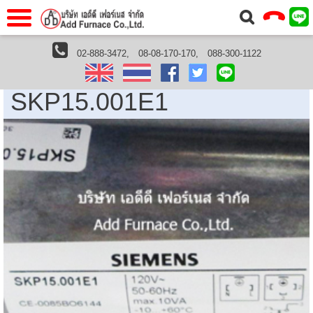
าแรก
Home
02-888-3472,
08-08-170-170,
088-300-1122
หน้าแรกHome
Siemens Thailand
SKP15.001E1
วกับเรา
About Us
SKP15.001E1
าร
Service
่อเรา
Contact Us
 (yamatake)
gs
r
se
rogas
r