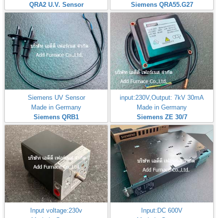
QRA2 U.V. Sensor
Siemens QRA55.G27
Siemens UV Sensor
input:230V,Output: 7kV 30mA
Made in Germany
Made in Germany
Siemens QRB1
Siemens ZE 30/7
Input voltage:230v
Input:DC 600V