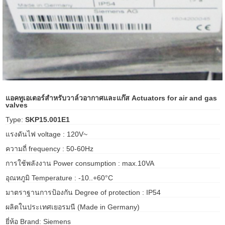
ani anello
//schroder
ywell
o Fiorentini
แอคทูเอเตอร์สำหรับวาล์วอากาศและแก๊ส Actuators for air and gas
valves
Type:
SKP15.001E1
ko
แรงดันไฟ voltage : 120V~
aden
ความถี่ frequency : 50-60Hz
ens
การใช้พลังงาน Power consumption : max.10VA
อุณหภูมิ Temperature : -10..+60°C
i
มาตราฐานการป้องกัน Degree of protection : IP54
ผลิตในประเทศเยอรมนี (Made in Germany)
as
ยี่ห้อ Brand: Siemens