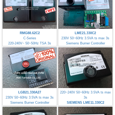
RMG88.62C2
LME21.330C2
C-Series
230V 50~60Hz 3.5VA ts max 3s
220-240V~ 50~50Hz TSA 3s
Siemens Burner Controller
LGB21.330A27
220~240V 50~60Hz 3.5VA ts max
230V 50~60Hz 3.5VA ts max 3s
3s
Siemens Burner Controller
SIEMENS LME11.330C2