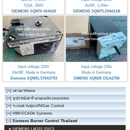
7(1)A, 250V
4s/90', 1,5Nm
SIEMENS SQN70 424A20
SIEMENS SQN75.254A21B
Input voltage:220V
Input voltage:230v
24s/90', Made in Germany
Made in Germany
Siemens SQN91.570A2793
SIMENS SQN30 151A2700
[+]
เตาเผาHome
[+]
อุปกรณ์เตาFurnaceAccessories
[+]
ระบบควบคุมแก๊สGas Control
[+]
HMI/SCADA Systems
[↓]
Siemens Burner Control Thailand
SIEMENS LM322.331C2