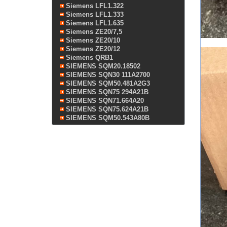
Siemens LFL1.322
Siemens LFL1.333
Siemens LFL1.635
Siemens ZE20/7,5
Siemens ZE20/10
Siemens ZE20/12
Siemens QRB1
SIEMENS SQM20.18502
SIEMENS SQN30 111A2700
SIEMENS SQM50.481A2G3
SIEMENS SQN75 294A21B
SIEMENS SQN71.664A20
SIEMENS SQN75.624A21B
SIEMENS SQM50.543A80B