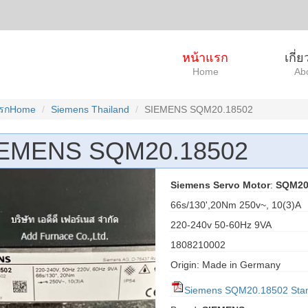
หน้าแรก
เกี่
Home
Ab
แรกHome
Siemens Thailand
SIEMENS SQM20.18502
EMENS SQM20.18502
Siemens Servo Motor
:
SQM20
66s/130',20Nm 250v~, 10(3)A
220-240v 50-60Hz 9VA
1808210002
Origin: Made in Germany
Siemens SQM20.18502 Sta