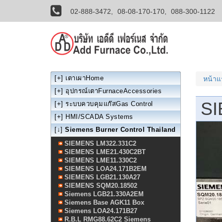
02-888-3472,
08-08-170-170,
088-300-1122
[+]
เตาเผาHome
หน้า
[+]
อุปกรณ์เตาFurnaceAccessories
SI
[+]
ระบบควบคุมแก๊สGas Control
[+]
HMI/SCADA Systems
[↓]
Siemens Burner Control Thailand
SIEMENS LM322.331C2
SIEMENS LME21.430C2BT
SIEMENS LME11.330C2
SIEMENS LOA24.171B2EM
SIEMENS LGB21.130A27
SIEMENS SQM20.18502
Siemens LGB21.330A2EM
Siemens Base AGK11 Box
Siemens LOA24.171B27
R.B.L RMG88.62C2 Siemens