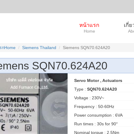
หน้าแรก
เกี่
Home
Ab
แรกHome
Siemens Thailand
Siemens SQN70.624A20
emens SQN70.624A20
Servo Motor , Actuators
Type :
SQN70.624A20
Voltage : 230V~
Frequency : 50-60Hz
Power consumption : 6VA
Run times : 30s for 90°
Nominal torque : 2.5Nm