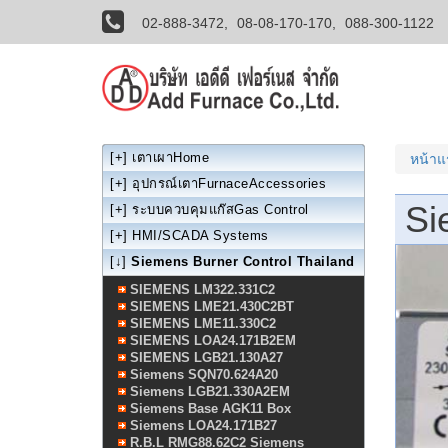
02-888-3472,
08-08-170-170,
088-300-1122
[+]
เตาเผาHome
หน้า
[+]
อุปกรณ์เตาFurnaceAccessories
Si
[+]
ระบบควบคุมแก๊สGas Control
[+]
HMI/SCADA Systems
[↓]
Siemens Burner Control Thailand
SIEMENS LM322.331C2
SIEMENS LME21.430C2BT
SIEMENS LME11.330C2
SIEMENS LOA24.171B2EM
SIEMENS LGB21.130A27
Siemens SQN70.624A20
Siemens LGB21.330A2EM
Siemens Base AGK11 Box
Siemens LOA24.171B27
R.B.L RMG88.62C2 Siemens