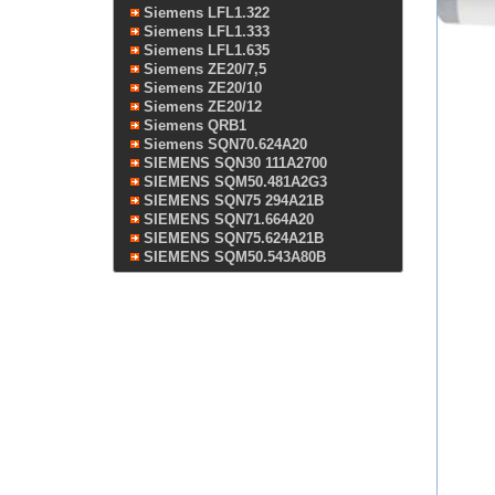
Siemens LFL1.322
Siemens LFL1.333
Siemens LFL1.635
Siemens ZE20/7,5
Siemens ZE20/10
Siemens ZE20/12
Siemens QRB1
Siemens SQN70.624A20
SIEMENS SQN30 111A2700
SIEMENS SQM50.481A2G3
SIEMENS SQN75 294A21B
SIEMENS SQN71.664A20
SIEMENS SQN75.624A21B
SIEMENS SQM50.543A80B