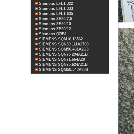
Siemens LFL1.322
Siemens LFL1.333
Siemens LFL1.635
Siemens ZE20/7,5
Siemens ZE20/10
Siemens ZE20/12
Siemens QRB1
SIEMENS SQM10.16562
SIEMENS SQN30 111A2700
SIEMENS SQM50.481A2G3
SIEMENS SQN75 294A21B
SIEMENS SQN71.664A20
SIEMENS SQN75.624A21B
SIEMENS SQM50.543A80B