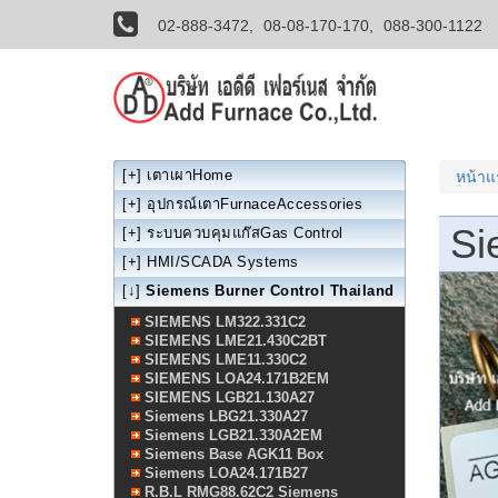
02-888-3472,
08-08-170-170,
088-300-1122
[+]
เตาเผาHome
หน้า
[+]
อุปกรณ์เตาFurnaceAccessories
Si
[+]
ระบบควบคุมแก๊สGas Control
[+]
HMI/SCADA Systems
[↓]
Siemens Burner Control Thailand
SIEMENS LM322.331C2
SIEMENS LME21.430C2BT
SIEMENS LME11.330C2
SIEMENS LOA24.171B2EM
SIEMENS LGB21.130A27
Siemens LBG21.330A27
Siemens LGB21.330A2EM
Siemens Base AGK11 Box
Siemens LOA24.171B27
R.B.L RMG88.62C2 Siemens