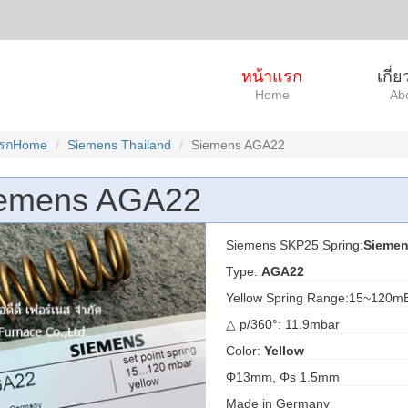
หน้าแรก
เกี่
Home
Ab
แรกHome
Siemens Thailand
Siemens AGA22
emens AGA22
Siemens SKP25 Spring:
Sieme
Type:
AGA22
Yellow Spring Range:15~120m
△ p/360°: 11.9mbar
Color:
Yellow
Φ13mm, Φs 1.5mm
Made in Germany