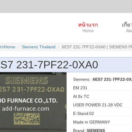
หน้าแรก
เกี่
Home
Ab
แรกHome
Siemens Thailand
6ES7 231-7PF22-0XA0 | SIEMENS P
S7 231-7PF22-0XA0
Siemens :
6ES7 231-7PF22-0
EM 231
AI 8x TC
USER POWER 21-28 VDC
E-Stand:02
Made in GERMANY
Brand:
SIEMENS