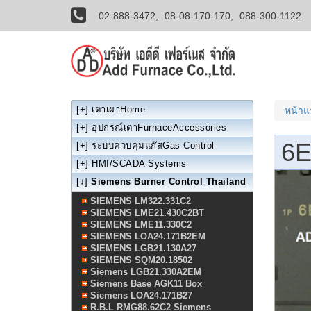
02-888-3472,
08-08-170-170,
088-300-1122
[+]
เตาเผาHome
หน้า
[+]
อุปกรณ์เตาFurnaceAccessories
6E
[+]
ระบบควบคุมแก๊สGas Control
[+]
HMI/SCADA Systems
[↓]
Siemens Burner Control Thailand
SIEMENS LM322.331C2
SIEMENS LME21.430C2BT
SIEMENS LME11.330C2
SIEMENS LOA24.171B2EM
SIEMENS LGB21.130A27
SIEMENS SQM20.18502
Siemens LGB21.330A2EM
Siemens Base AGK11 Box
Siemens LOA24.171B27
R.B.L RMG88.62C2 Siemens