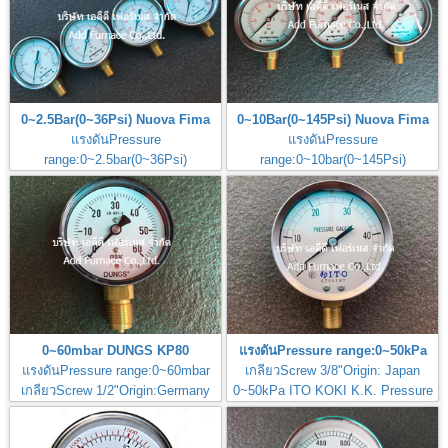
0~2.5Bar(0~36Psi) Nuova Fima
0~10Bar(0~145Psi) Nuova Fima
แรงดันPressure
แรงดันPressure
range:0~2.5bar(0~36Psi)
range:0~10bar(0~145Psi)
เกลียวScrew 1/4"Origin: Italy
เกลียวScrew 1/4"Origin: Italy
0~60mbar DUNGS KP80
แรงดันPressure range:0~50kPa
แรงดันPressure range:0~60mbar
เกลียวScrew 3/8"Origin:
Japan
เกลียวScrew 1/2"Origin:Germany
0~50kPa ITO KOKI K.K. Pressure
Gauge