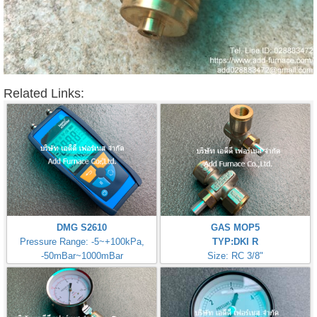
Related Links:
DMG S2610
GAS MOP5
Pressure Range: -5~+100kPa,
TYP:DKI R
-50mBar~1000mBar
Size: RC 3/8"
Origin: Germany