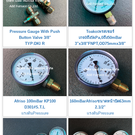
Pressure Gauge With Push
Toakoเพรสเชอร์
Button Valve 3/8"
เกจ0ถึง5kPa,0ถึง50mBar
TYP:DKI R
3"x3/8"FNPT,OD75mmx3/8"
Size: RC 3/8
Pressure Gauge 0-5kPa,0-
50mBar
Afriso 100mBar KP100
160mBarAfrisoขนาดหน้าปัด63mm
D301#S.T.L
2.1/2"
แรงดันPressure
แรงดันPressure
range:0~100mBar(0~10kPa)
range:0~160mBar(0~16kPa)
เกลียว:1/2"ขนาดหน้าปัด100mm 4"
เกลียวScrew: 1/4" Origin:Germany
Germany