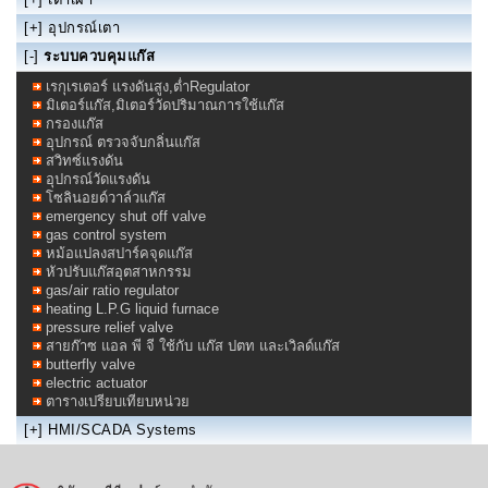
[+]
อุปกรณ์เตา
[-]
ระบบควบคุมแก๊ส
เรกุเรเตอร์ แรงดันสูง,ต่ำRegulator
มิเตอร์แก๊ส,มิเตอร์วัดปริมาณการใช้แก๊ส
กรองแก๊ส
อุปกรณ์ ตรวจจับกลิ่นแก๊ส
สวิทซ์แรงดัน
อุปกรณ์วัดแรงดัน
โซลินอยด์วาล์วแก๊ส
emergency shut off valve
gas control system
หม้อแปลงสปาร์คจุดแก๊ส
หัวปรับแก๊สอุตสาหกรรม
gas/air ratio regulator
heating L.P.G liquid furnace
pressure relief valve
สายก๊าซ แอล พี จี ใช้กับ แก๊ส ปตท และเวิลด์แก๊ส
butterfly valve
electric actuator
ตารางเปรียบเทียบหน่วย
[+]
HMI/SCADA Systems