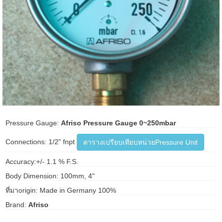
ani anello
//schroder
ywell
o Fiorentini
ko
Pressure Gauge:
Afriso Pressure Gauge 0~250mbar
aden
Connections: 1/2" fnpt
ตารางเปรียบเทียบหน่วยPressure Unit
ens
Accuracy:+/- 1.1 % F.S.
Body Dimension: 100mm, 4"
i
ที่มาorigin: Made in Germany 100%
Brand:
Afriso
as