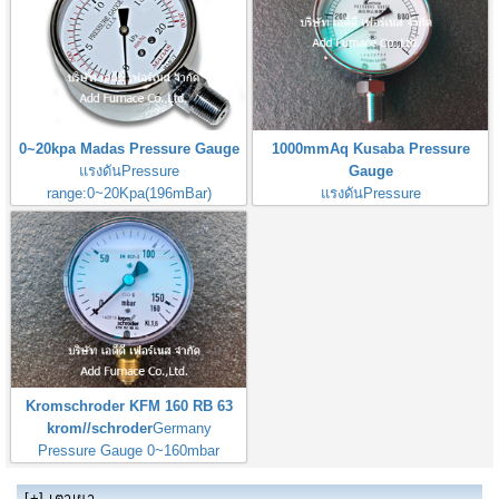
0~20kpa Madas Pressure Gauge
1000mmAq Kusaba Pressure
แรงดันPressure
Gauge
range:0~20Kpa(196mBar)
แรงดันPressure
เกลียวScrew 3/8"Origin: Korea
range:0~1000mmAq
เกลียวScrew 3/8" Origin:Japan
Kromschroder KFM 160 RB 63
krom//schroder
Germany
Pressure Gauge 0~160mbar
[+]
เตาเผา