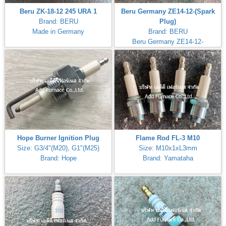
Beru ZK-18-12 245 URA 1
Beru Germany ZE14-12-(Spark
Brand: BERU
Plug)
Made in Germany
Brand: BERU
Beru Germany ZE14-12-
Hope Burner Ignition Plug
Flame Rod FL-3 M10
Size: G3/4"(M20), G1"(M25)
Size: M10x1xL3mm
Brand: Hope
Brand: Yamataha