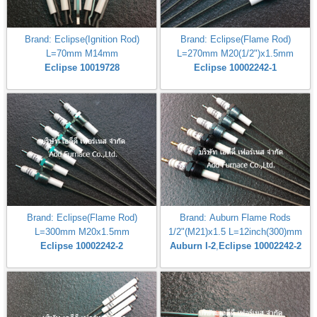
Brand: Eclipse(Ignition Rod)
Brand: Eclipse(Flame Rod)
L=70mm M14mm
L=270mm M20(1/2")x1.5mm
Eclipse 10019728
Eclipse 10002242-1
Brand: Eclipse(Flame Rod)
Brand: Auburn Flame Rods
L=300mm M20x1.5mm
1/2"(M21)x1.5 L=12inch(300)mm
Eclipse 10002242-2
Auburn I-2
,
Eclipse 10002242-2