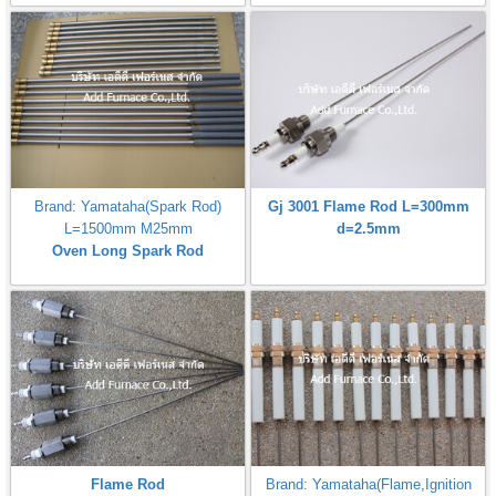
Brand: Yamataha(Spark Rod)
Gj 3001 Flame Rod L=300mm
L=1500mm M25mm
d=2.5mm
Oven Long Spark Rod
Flame Rod
Brand: Yamataha(Flame,Ignition