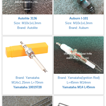
Autolite 3136
Auburn I-101
Size: M10x1xL3mm
Size: M10x1xL3mm
Brand: Autolite
Brand: Auburn
Brand: Yamataha
Brand: Yamataha(Ignition Rod)
M14x1.25mm L=70mm
L=45mm M14mm
Yamataha 10019728
Yamataha M14 L45mm