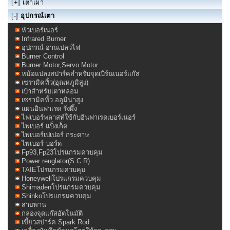
[+]
เตาเผา
[-]
อุปกรณ์เตา
หัวเบอร์เนอร์
Infrared Burner
อุปกรณ์ อ่านเปลวไฟ
Burner Control
Burner Motor,Servo Motor
หม้อแปลงสปาร์คสำหรับจุดเบิร์นเนอร์แก๊ส
เซรามิคทิ้ว(อุณหภูมิสูง)
เบ้าสำหรับเตาหลอม
เซรามิคทิ้ว อลูมิน่าสูง
แผ่นอินฟาเรด รังผึ้ง
ไฟเบอร์พลาสท์ใช้กับอินฟาเรดเบอร์เนอร์
ไพเบอร์ แบ็งเก็ต
ไพเบอร์เปเปอร์ กระดาษ
ไพเบอร์ บอร์ด
Fp93,Fp23โปรแกรมควบคุม
Power reuglator(S.C.R)
TAIEโปรแกรมควบคุม
Honeywellโปรแกรมควบคุม
Shimadenโปรแกรมควบคุม
Shinkoโปรแกรมควบคุม
สายพาน
กล่องจุดแก๊สอัตโนมัติ
เขี้ยวสปาร์ค Spark Rod