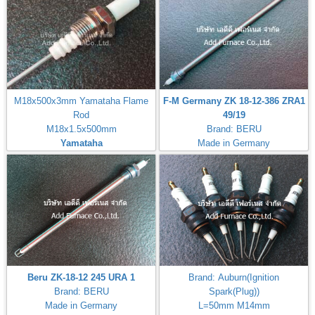
M18x500x3mm Yamataha Flame
F-M Germany ZK 18-12-386 ZRA1
Rod
49/19
M18x1.5x500mm
Brand: BERU
Yamataha
Made in Germany
Beru ZK-18-12 245 URA 1
Brand: Auburn(Ignition
Brand: BERU
Spark(Plug))
Made in Germany
L=50mm M14mm