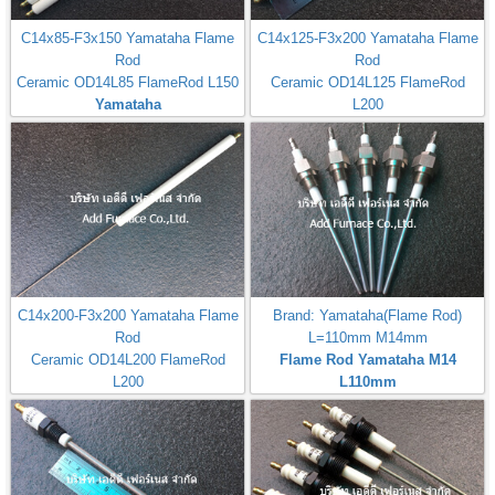
C14x85-F3x150 Yamataha Flame
C14x125-F3x200 Yamataha Flame
Rod
Rod
Ceramic OD14L85 FlameRod L150
Ceramic OD14L125 FlameRod
Yamataha
L200
Yamataha
C14x200-F3x200 Yamataha Flame
Brand: Yamataha(Flame Rod)
Rod
L=110mm M14mm
Ceramic OD14L200 FlameRod
Flame Rod Yamataha M14
L200
L110mm
Yamataha