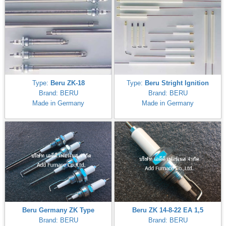
Type:
Beru ZK-18
Type:
Beru Stright Ignition
Brand: BERU
Brand: BERU
Made in Germany
Made in Germany
Beru Germany ZK Type
Beru ZK 14-8-22 EA 1,5
Brand: BERU
Brand: BERU