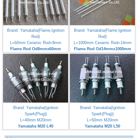
Brand: Yamataha(Flame,Ignition
Brand: Yamataha(Flame,Ignition
Rod)
Rod)
L=60mm Ceramic Rod=8mm
L=1000mm Ceramic Rod=14mm
Flame Rod Od8mmx60mm
Flame Rod Od14mmx1000mm
Brand: Yamataha(Ignition
Brand: Yamataha(Ignition
Spark(Plug))
Spark(Plug))
L=40mm M20mm
L=50mm M20mm
Yamataha M20 L40
Yamataha M20 L50