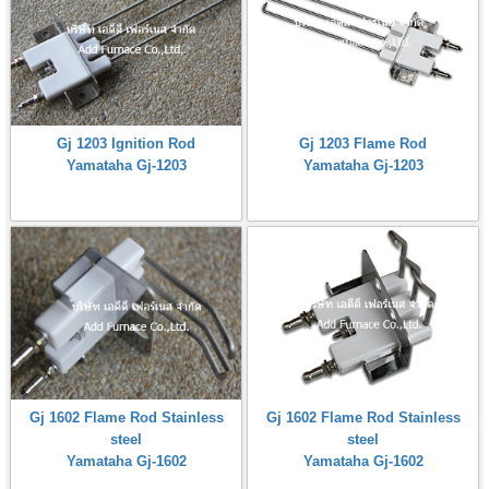
Gj 1203 Ignition Rod
Gj 1203 Flame Rod
Yamataha Gj-1203
Yamataha Gj-1203
Gj 1602 Flame Rod Stainless
Gj 1602 Flame Rod Stainless
steel
steel
Yamataha Gj-1602
Yamataha Gj-1602