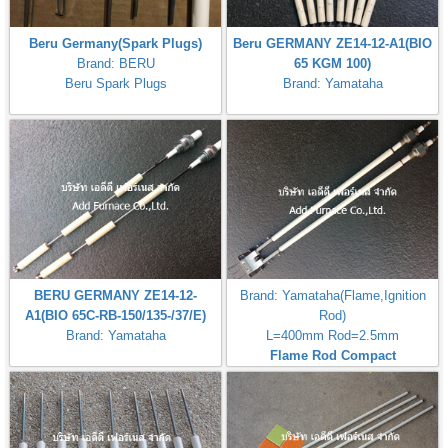
Beru Germany(Spark Plugs)
Beru GERMANY ZE14-12-A1(BIO
Brand: BERU
65 KGM 100)
Beru Spark Plugs
Brand: Yamataha
BERU GERMANY ZE14-12-
Brand: Yamataha(Flame,Ignition
A1(BIO 65C-RB-150/135-/37/E)
Rod)
Brand: Yamataha
L=400mm Rod=2.5mm
Flame Rod Compact