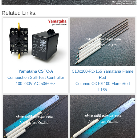
Related Links:
Yamataha CSTC-A
C10x100-F3x165 Yamataha Flame
Combustion Self-Test Controller
Rod
100-230V AC 50/60Hz
Ceramic OD10L100 FlameRod
L165
Yamataha