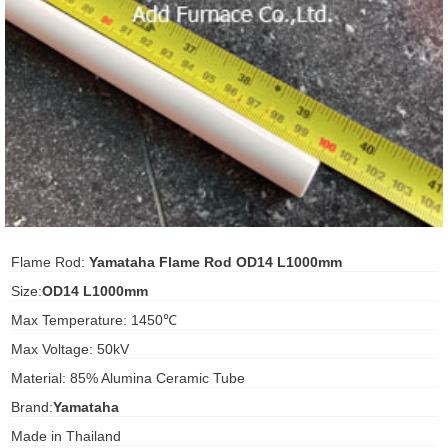
ani anello
//schroder
ywell
o Fiorentini
ko
Flame Rod:
Yamataha Flame Rod OD14 L1000mm
aden
Size:
OD14 L1000mm
Max Temperature: 1450℃
ens
Max Voltage: 50kV
i
Material: 85% Alumina Ceramic Tube
Brand:
Yamataha
as
Made in Thailand