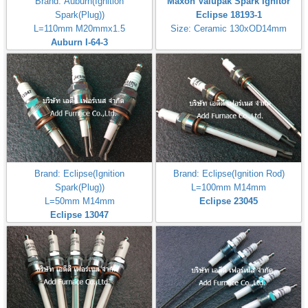
Brand: Auburn(Ignition
Maxon Valupak Spark Ignitor
Spark(Plug))
Eclipse 18193-1
L=110mm M20mmx1.5
Size: Ceramic 130xOD14mm
Auburn I-64-3
Brand: Eclipse(Ignition
Brand: Eclipse(Ignition Rod)
Spark(Plug))
L=100mm M14mm
L=50mm M14mm
Eclipse 23045
Eclipse 13047