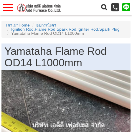
าแรก
Home
เตาเผาHome
อุปกรณ์เตา
Ignition Rod,Flame Rod,Spark Rod,Igniter Rod,Spark Plug
วกับเรา
About Us
Yamataha Flame Rod OD14 L1000mm
าร
Service
Yamataha Flame Rod
่อเรา
Contact Us
OD14 L1000mm
 (yamatake)
gs
r
se
rogas
r