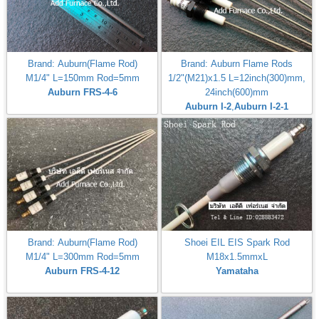
Brand: Auburn(Flame Rod)
Brand: Auburn Flame Rods
M1/4" L=150mm Rod=5mm
1/2"(M21)x1.5 L=12inch(300)mm,
Auburn FRS-4-6
24inch(600)mm
Auburn I-2
,
Auburn I-2-1
Brand: Auburn(Flame Rod)
Shoei EIL EIS Spark Rod
M1/4" L=300mm Rod=5mm
M18x1.5mmxL
Auburn FRS-4-12
Yamataha