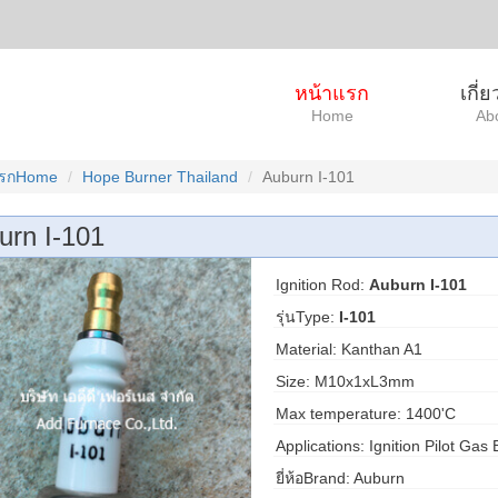
หน้าแรก
เกี่
Home
Ab
แรกHome
Hope Burner Thailand
Auburn I-101
urn I-101
Ignition Rod:
Auburn I-101
รุ่นType:
I-101
Material: Kanthan A1
Size: M10x1xL3mm
Max temperature: 1400'C
Applications: Ignition Pilot Gas
ยี่ห้อBrand: Auburn