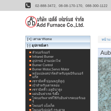
02-888-3472,
08-08-170-170,
088-300-1122
[+]
เตาเผาHome
หน้า
[-]
อุปกรณ์เตา
Aub
หัวเบอร์เนอร์
Infrared Burner
อุปกรณ์ อ่านเปลวไฟ
Burner Control
Burner Motor,Servo Motor
หม้อแปลงสปาร์คสำหรับจุดเบิร์นเนอร์
แก๊ส
เซรามิคทิ้ว(อุณหภูมิสูง)
เบ้าสำหรับเตาหลอม
เซรามิคทิ้ว อลูมิน่าสูง
แผ่นอินฟาเรด รังผึ้ง
ไฟเบอร์พลาสท์ใช้กับอินฟาเรดเบอร์เนอ
ร์
ไพเบอร์ แบ็งเก็ต
ไพเบอร์เปเปอร์ กระดาษ