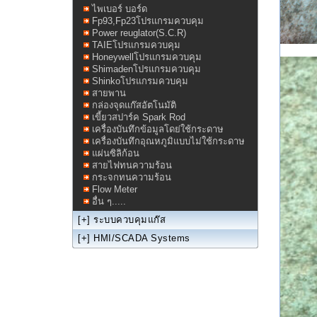
ไพเบอร์ บอร์ด
Fp93,Fp23โปรแกรมควบคุม
Power reuglator(S.C.R)
TAIEโปรแกรมควบคุม
Honeywellโปรแกรมควบคุม
Shimadenโปรแกรมควบคุม
Shinkoโปรแกรมควบคุม
สายพาน
กล่องจุดแก๊สอัตโนมัติ
เขี้ยวสปาร์ค Spark Rod
เครื่องบันทึกข้อมูลโดย่ใช้กระดาษ
เครื่องบันทึกอุณหภูมิแบบไม่ใช้กระดาษ
แผ่นซิลิก้อน
สายไฟทนความร้อน
กระจกทนความร้อน
Flow Meter
อื่น ๆ.....
[+]
ระบบควบคุมแก๊ส
[+]
HMI/SCADA Systems