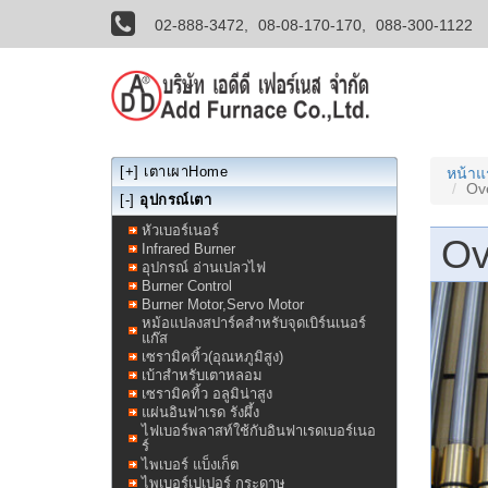
02-888-3472,
08-08-170-170,
088-300-1122
[+]
เตาเผาHome
หน้า
Ov
[-]
อุปกรณ์เตา
หัวเบอร์เนอร์
Ov
Infrared Burner
อุปกรณ์ อ่านเปลวไฟ
Burner Control
Burner Motor,Servo Motor
หม้อแปลงสปาร์คสำหรับจุดเบิร์นเนอร์
แก๊ส
เซรามิคทิ้ว(อุณหภูมิสูง)
เบ้าสำหรับเตาหลอม
เซรามิคทิ้ว อลูมิน่าสูง
แผ่นอินฟาเรด รังผึ้ง
ไฟเบอร์พลาสท์ใช้กับอินฟาเรดเบอร์เนอ
ร์
ไพเบอร์ แบ็งเก็ต
ไพเบอร์เปเปอร์ กระดาษ