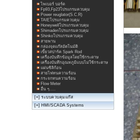
ไพเบอร์ บอร์ด
Fp93,Fp23โปรแกรมควบคุม
Power reuglator(S.C.R)
TAIEโปรแกรมควบคุม
Honeywellโปรแกรมควบคุม
Shimadenโปรแกรมควบคุม
Shinkoโปรแกรมควบคุม
สายพาน
กล่องจุดแก๊สอัตโนมัติ
เขี้ยวสปาร์ค Spark Rod
เครื่องบันทึกข้อมูลโดย่ใช้กระดาษ
เครื่องบันทึกอุณหภูมิแบบไม่ใช้กระดาษ
แผ่นซิลิก้อน
สายไฟทนความร้อน
กระจกทนความร้อน
Flow Meter
อื่น ๆ.....
[+]
ระบบควบคุมแก๊ส
[+]
HMI/SCADA Systems