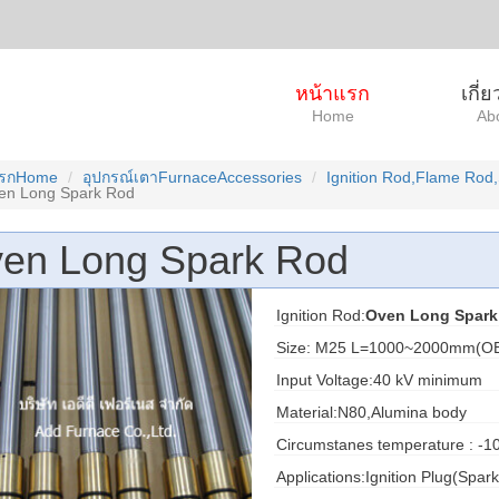
หน้าแรก
เกี่
Home
Ab
แรกHome
อุปกรณ์เตาFurnaceAccessories
Ignition Rod,Flame Rod,
en Long Spark Rod
en Long Spark Rod
Ignition Rod:
Oven Long Spark
Size: M25 L=1000~2000mm(O
Input Voltage:40 kV minimum
Material:N80,Alumina body
Circumstanes temperature : -10
Applications:Ignition Plug(Spa