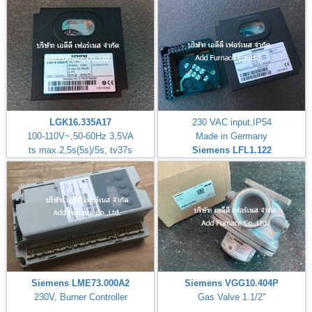
LGK16.335A17
230 VAC input,IP54
100-110V~,50-60Hz 3,5VA
Made in Germany
ts max.2,5s(5s)/5s, tv37s
Siemens LFL1.122
Siemens LME73.000A2
Siemens VGG10.404P
230V, Burner Controller
Gas Valve 1.1/2"