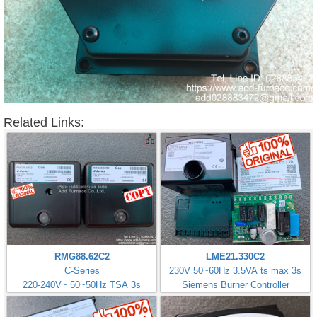
Related Links:
RMG88.62C2
LME21.330C2
C-Series
230V 50~60Hz 3.5VA ts max 3s
220-240V~ 50~50Hz TSA 3s
Siemens Burner Controller