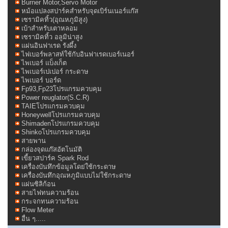
Burner Motor,Servo Motor
หม้อแปลงสปาร์คสำหรับจุดเบิร์นเนอร์แก๊ส
เซรามิคทิ้ว(อุณหภูมิสูง)
เบ้าสำหรับเตาหลอม
เซรามิคทิ้ว อลูมิน่าสูง
แผ่นอินฟาเรด รังผึ้ง
ไฟเบอร์พลาสท์ใช้กับอินฟาเรดเบอร์เนอร์
ไพเบอร์ แบ็งเก็ต
ไพเบอร์เปเปอร์ กระดาษ
ไพเบอร์ บอร์ด
Fp93,Fp23โปรแกรมควบคุม
Power reuglator(S.C.R)
TAIEโปรแกรมควบคุม
Honeywellโปรแกรมควบคุม
Shimadenโปรแกรมควบคุม
Shinkoโปรแกรมควบคุม
สายพาน
กล่องจุดแก๊สอัตโนมัติ
เขี้ยวสปาร์ค Spark Rod
เครื่องบันทึกข้อมูลโดย่ใช้กระดาษ
เครื่องบันทึกอุณหภูมิแบบไม่ใช้กระดาษ
แผ่นซิลิก้อน
สายไฟทนความร้อน
กระจกทนความร้อน
Flow Meter
อื่น ๆ.....