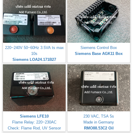
220~240V 50~60Hz 3.5VA ts max
Siemens Control Box
10s
Siemens Base AGK11 Box
Siemens LOA24.171B27
Siemens LFE10
230 VAC, TSA 5s
Flame Relay: 220~230AC
Made in Germany
Check: Flame Rod, UV Sensor
RMO88.53C2
Oil