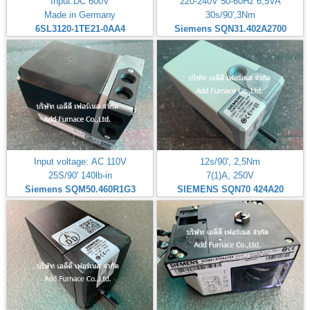
Input:DC 600V
220-240V 50-60Hz 6,5VA
Made in Germany
30s/90',3Nm
6SL3120-1TE21-0AA4
Siemens SQN31.402A2700
Input voltage: AC 110V
12s/90', 2,5Nm
25S/90' 140lb-in
7(1)A, 250V
Siemens SQM50.460R1G3
SIEMENS SQN70 424A20