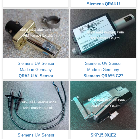
Siemens QRA4.U
Siemens UV Sensor
Siemens UV Sensor
Made in Germany
Made in Germany
QRA2 U.V. Sensor
Siemens QRA55.G27
Siemens UV Sensor
SKP15.001E2