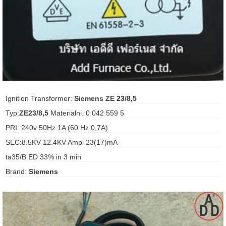
ani anello
//schroder
ywell
o Fiorentini
Ignition Transformer:
Siemens ZE 23/8,5
Typ:
ZE23/8,5
Materialni. 0 042 559 5
ko
PRI: 240v 50Hz 1A (60 Hz 0,7A)
SEC:8.5KV 12.4KV Ampl 23(17)mA
aden
ta35/B ED 33% in 3 min
ens
Brand:
Siemens
i
as