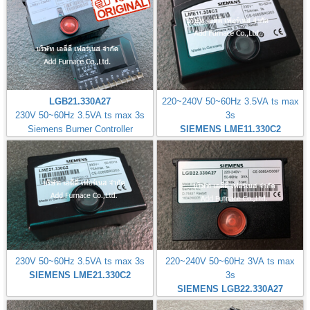
LGB21.330A27
220~240V 50~60Hz 3.5VA ts max
230V 50~60Hz 3.5VA ts max 3s
3s
Siemens Burner Controller
SIEMENS LME11.330C2
230V 50~60Hz 3.5VA ts max 3s
220~240V 50~60Hz 3VA ts max
SIEMENS LME21.330C2
3s
SIEMENS LGB22.330A27