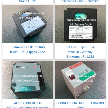
Brand:DUNK
Siemens Burner Controller
Siemens LDU11.523A27
230 VAC input,IP54
tPatm. 22,5s tpgas 27,5s
Made in Germany
Siemens LFL1.333
azbil AUR890G230
BURNER CONTROLLER R4750B
200VAC,azbil Burner Controller
200V