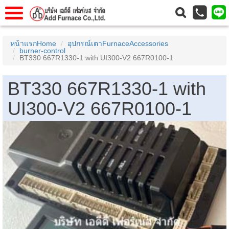
าแรก
Home
หน้าแรกHome
อุปกรณ์เตาFurnaceAccessories
burner-control
วกับเรา
About Us
BT330 667R1330-1 with UI300-V2 667R0100-1
าร
Service
BT330 667R1330-1 with
่อเรา
Contact Us
UI300-V2 667R0100-1
 (yamatake)
gs
r
se
rogas
r