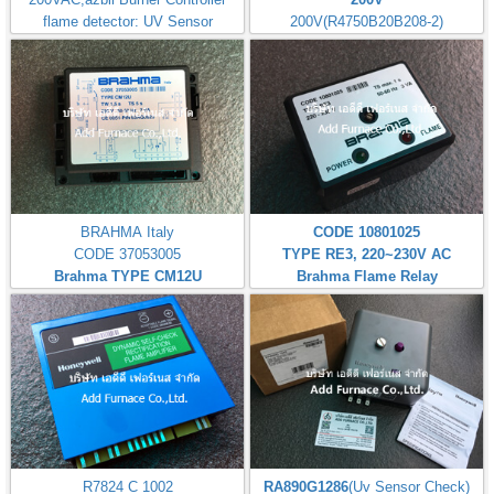
flame detector: UV Sensor
200V(R4750B20B208-2)
Made in Japan
BRAHMA Italy
CODE 10801025
CODE 37053005
TYPE RE3, 220~230V AC
Brahma TYPE CM12U
Brahma Flame Relay
R7824 C 1002
RA890G1286
(Uv Sensor Check)