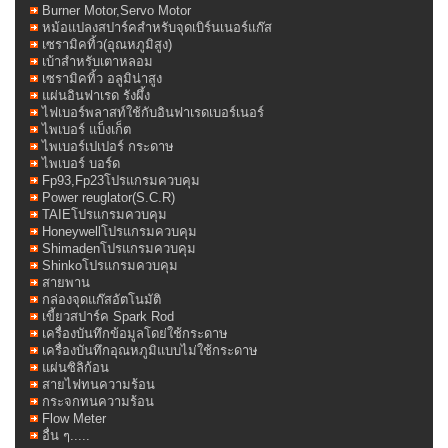
Burner Motor,Servo Motor
หม้อแปลงสปาร์คสำหรับจุดเบิร์นเนอร์แก๊ส
เซรามิคทิ้ว(อุณหภูมิสูง)
เบ้าสำหรับเตาหลอม
เซรามิคทิ้ว อลูมิน่าสูง
แผ่นอินฟาเรด รังผึ้ง
ไฟเบอร์พลาสท์ใช้กับอินฟาเรดเบอร์เนอร์
ไพเบอร์ แบ็งเก็ต
ไพเบอร์เปเปอร์ กระดาษ
ไพเบอร์ บอร์ด
Fp93,Fp23โปรแกรมควบคุม
Power reuglator(S.C.R)
TAIEโปรแกรมควบคุม
Honeywellโปรแกรมควบคุม
Shimadenโปรแกรมควบคุม
Shinkoโปรแกรมควบคุม
สายพาน
กล่องจุดแก๊สอัตโนมัติ
เขี้ยวสปาร์ค Spark Rod
เครื่องบันทึกข้อมูลโดย่ใช้กระดาษ
เครื่องบันทึกอุณหภูมิแบบไม่ใช้กระดาษ
แผ่นซิลิก้อน
สายไฟทนความร้อน
กระจกทนความร้อน
Flow Meter
อื่น ๆ.....