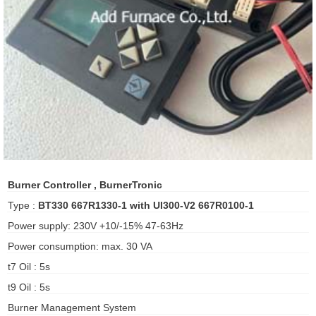
ani anello
//schroder
ywell
o Fiorentini
ko
Burner Controller , BurnerTronic
aden
Type :
BT330 667R1330-1 with UI300-V2 667R0100-1
Power supply: 230V +10/-15% 47-63Hz
ens
Power consumption: max. 30 VA
i
t7 Oil : 5s
t9 Oil : 5s
as
Burner Management System