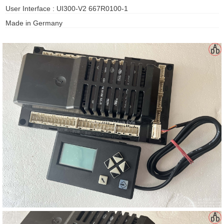
User Interface : UI300-V2 667R0100-1
gawa
Made in Germany
taha