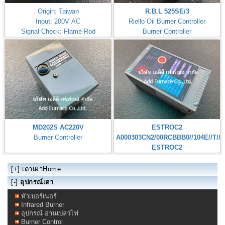
Origin: Taiwan
R.B.L 525SE/3
Input: 200V AC
Riello Oil Burner Controller
Signal Check: Flame Rod
Burner Controller
Corona RCF152
MD202S AC220V
ESTROC2
Burner Controller
A000303CN2/00RCBBB0//104E//T////
ESTROC2
[+]
เตาเผาHome
[-]
อุปกรณ์เตา
หัวเบอร์เนอร์
Infrared Burner
อุปกรณ์ อ่านเปลวไฟ
Burner Control