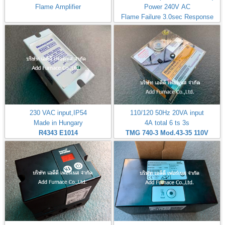
Flame Amplifier
Power 240V AC
Flame Failure 3.0sec Response
time
230 VAC input,IP54
110/120 50Hz 20VA input
Made in Hungary
4A total 6 ts 3s
R4343 E1014
TMG 740-3 Mod.43-35 110V