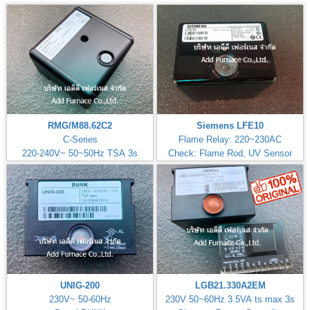
RMG/M88.62C2
Siemens LFE10
C-Series
Flame Relay: 220~230AC
220-240V~ 50~50Hz TSA 3s
Check: Flame Rod, UV Sensor
UNIG-200
LGB21.330A2EM
230V~ 50-60Hz
230V 50~60Hz 3.5VA ts max 3s