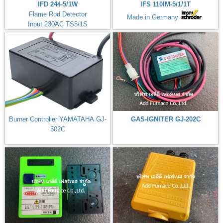
IFD 244-5/1W
IFS 110IM-5/1/1T
Flame Rod Detector
Made in Germany
Input 230AC TS5/1S
Kromschorder
Burner Controller YAMATAHA GJ-
GAS-IGNITER GJ-202C
502C