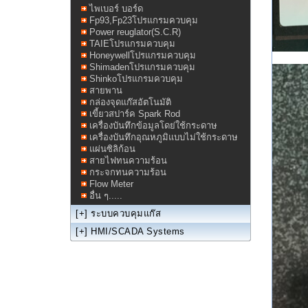
ไพเบอร์ บอร์ด
Fp93,Fp23โปรแกรมควบคุม
Power reuglator(S.C.R)
TAIEโปรแกรมควบคุม
Honeywellโปรแกรมควบคุม
Shimadenโปรแกรมควบคุม
Shinkoโปรแกรมควบคุม
สายพาน
กล่องจุดแก๊สอัตโนมัติ
เขี้ยวสปาร์ค Spark Rod
เครื่องบันทึกข้อมูลโดย่ใช้กระดาษ
เครื่องบันทึกอุณหภูมิแบบไม่ใช้กระดาษ
แผ่นซิลิก้อน
สายไฟทนความร้อน
กระจกทนความร้อน
Flow Meter
อื่น ๆ.....
[+]
ระบบควบคุมแก๊ส
[+]
HMI/SCADA Systems