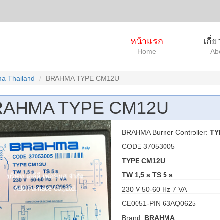
หน้าแรก
เกี่
Home
Ab
a Thailand
BRAHMA TYPE CM12U
RAHMA TYPE CM12U
BRAHMA Burner Controller:
TY
CODE 37053005
TYPE CM12U
TW 1,5 s TS 5 s
230 V 50-60 Hz 7 VA
CE0051-PIN 63AQ0625
Brand:
BRAHMA