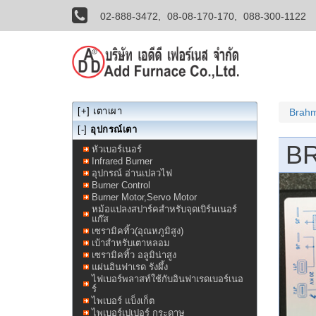
02-888-3472,
08-08-170-170,
088-300-1122
[+]
เตาเผา
Brahm
[-]
อุปกรณ์เตา
B
หัวเบอร์เนอร์
Infrared Burner
อุปกรณ์ อ่านเปลวไฟ
Burner Control
Burner Motor,Servo Motor
หม้อแปลงสปาร์คสำหรับจุดเบิร์นเนอร์
แก๊ส
เซรามิคทิ้ว(อุณหภูมิสูง)
เบ้าสำหรับเตาหลอม
เซรามิคทิ้ว อลูมิน่าสูง
แผ่นอินฟาเรด รังผึ้ง
ไฟเบอร์พลาสท์ใช้กับอินฟาเรดเบอร์เนอ
ร์
ไพเบอร์ แบ็งเก็ต
ไพเบอร์เปเปอร์ กระดาษ