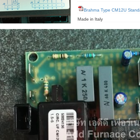
Brahma Type CM12U Stand
Made in Italy