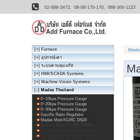
02-888-3472,
08-08-170-170,
088-300-1122
[+]
Furnace
Madas
[+]
อุปกรณ์เตา
Ma
[+]
ระบบควบคุมแก๊ส
[+]
HMI/SCADA Systems
[+]
Machine Vision Systems
[↓]
Madas Thailand
0~10kpa Pressure Gauge
0~20kpa Pressure Gauge
0~30kpa Pressure Gauge
Gas/Air Ratio Regulator
Madas Mod AG/RC DN20
Madas Mod AG/RC DN40
2.0~10mbar Pressure Switch
2.5~50mbar Pressure Switch