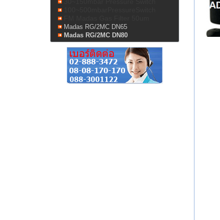
30~150mbar Pressure Switch
100~500mbarPressureSwitch
FM Madas Gas Filter 50um
Madas RG/2MC DN65
Madas RG/2MC DN80