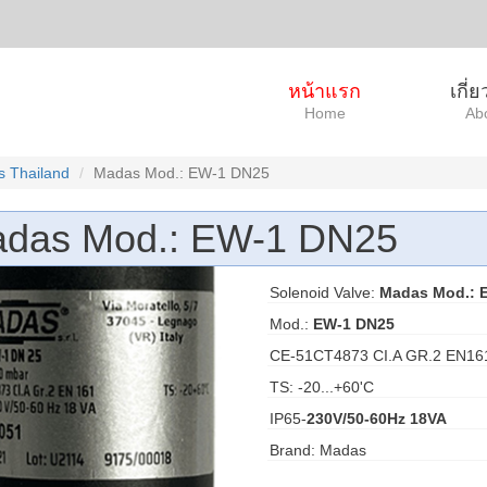
หน้าแรก
เกี่
Home
Ab
 Thailand
Madas Mod.: EW-1 DN25
das Mod.: EW-1 DN25
Solenoid Valve:
Madas Mod.: 
Mod.:
EW-1 DN25
CE-51CT4873 CI.A GR.2 EN16
TS: -20...+60'C
IP65-
230V/50-60Hz 18VA
Brand: Madas