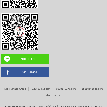
ADD FRIENDS
Add Furnace
Add Furnace Group
028883472.com
0808170170.com
15316661666.com
vLabview.com