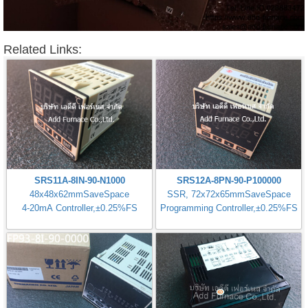
Related Links:
SRS11A-8IN-90-N1000
SRS12A-8PN-90-P100000
48x48x62mmSaveSpace
SSR, 72x72x65mmSaveSpace
4-20mA Controller,±0.25%FS
Programming Controller,±0.25%FS