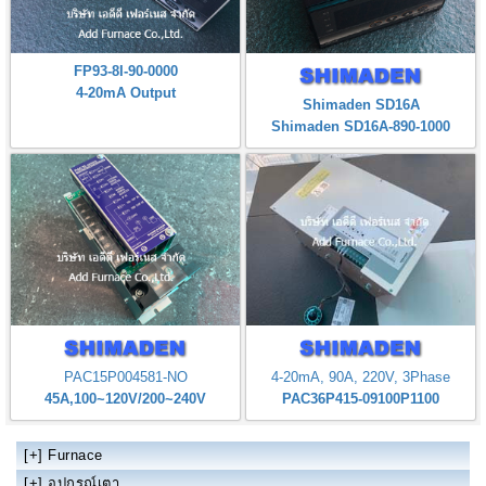
FP93-8I-90-0000
4-20mA Output
Shimaden SD16A
Shimaden SD16A-890-1000
PAC15P004581-NO
4-20mA, 90A, 220V, 3Phase
45A,100~120V/200~240V
PAC36P415-09100P1100
[+]
Furnace
[+]
อุปกรณ์เตา