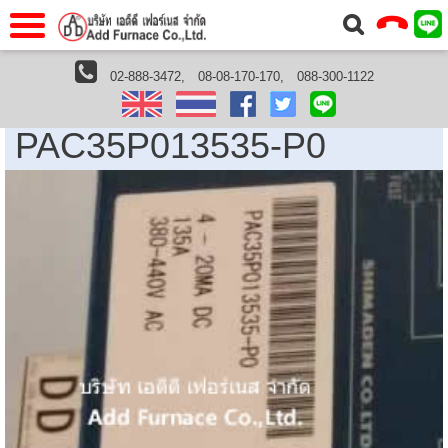
าแรก
Home
02-888-3472,
08-08-170-170,
088-300-1122
Shimaden Thailand
PAC35P013535-P0
วกับเรา
About Us
PAC35P013535-P0
าร
Service
่อเรา
Contact Us
 (yamatake)
gs
r
se
rogas
r