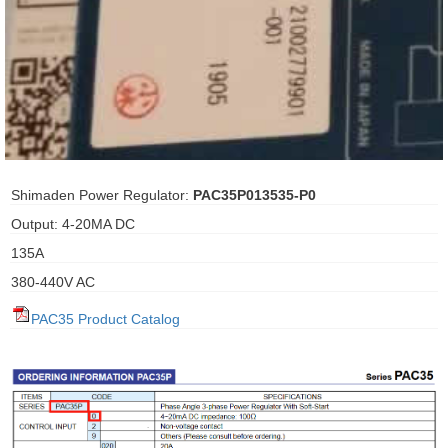
ani anello
//schroder
ywell
o Fiorentini
Shimaden Power Regulator:
PAC35P013535-P0
Output: 4-20MA DC
ko
135A
380-440V AC
aden
PAC35 Product Catalog
ens
i
as