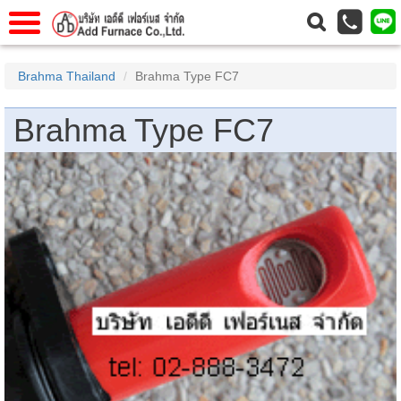
แรก
Home
Brahma Thailand
Brahma Type FC7
วกับเรา
About Us
Brahma Type FC7
าร
Service
่อเรา
Contact Us
 (yamatake)
gs
r
se
rogas
r