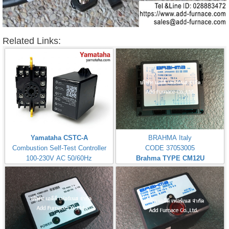
Related Links:
Yamataha CSTC-A
BRAHMA Italy
Combustion Self-Test Controller
CODE 37053005
100-230V AC 50/60Hz
Brahma TYPE CM12U