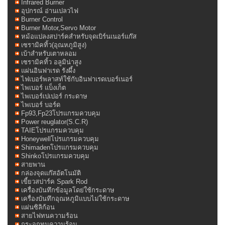
Infrared Burner
อุปกรณ์ อ่านเปลวไฟ
Burner Control
Burner Motor,Servo Motor
หม้อแปลงสปาร์คสำหรับจุดเบิร์นเนอร์แก๊ส
เซรามิคทิ้ว(อุณหภูมิสูง)
เบ้าสำหรับเตาหลอม
เซรามิคทิ้ว อลูมิน่าสูง
แผ่นอินฟาเรด รังผึ้ง
ไฟเบอร์พลาสท์ใช้กับอินฟาเรดเบอร์เนอร์
ไพเบอร์ แบ็งเก็ต
ไพเบอร์เปเปอร์ กระดาษ
ไพเบอร์ บอร์ด
Fp93,Fp23โปรแกรมควบคุม
Power reuglator(S.C.R)
TAIEโปรแกรมควบคุม
Honeywellโปรแกรมควบคุม
Shimadenโปรแกรมควบคุม
Shinkoโปรแกรมควบคุม
สายพาน
กล่องจุดแก๊สอัตโนมัติ
เขี้ยวสปาร์ค Spark Rod
เครื่องบันทึกข้อมูลโดย่ใช้กระดาษ
เครื่องบันทึกอุณหภูมิแบบไม่ใช้กระดาษ
แผ่นซิลิก้อน
สายไฟทนความร้อน
กระจกทนความร้อน