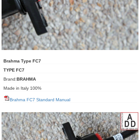
ani anello
//schroder
ywell
o Fiorentini
Brahma Type FC7
TYPE FC7
ko
Brand:
BRAHMA
Made in Italy 100%
aden
Brahma FC7 Standard Manual
ens
i
as