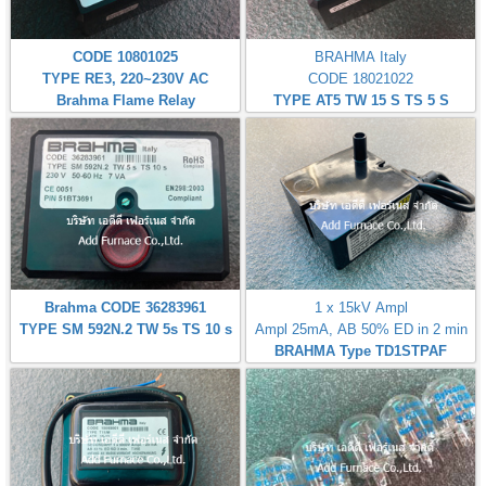
CODE 10801025
BRAHMA Italy
TYPE RE3, 220~230V AC
CODE 18021022
Brahma Flame Relay
TYPE AT5 TW 15 S TS 5 S
Brahma CODE 36283961
1 x 15kV Ampl
TYPE SM 592N.2 TW 5s TS 10 s
Ampl 25mA, AB 50% ED in 2 min
BRAHMA Type TD1STPAF