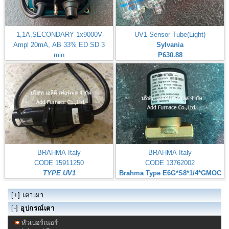
1,1A,SECONDARY 1x9000V
UV1 Sensor Tube(Light)
Ampl 20mA, AB 33% ED SD 3
Sylvania
min
P630.88
BRAHMA Italy TYPE T11/M
BRAHMA Italy
BRAHMA Italy
CODE 15911250
CODE 13762002
TYPE UV1
Brahma Type E6G*S8*1/4*GMOC
[+]
เตาเผา
[-]
อุปกรณ์เตา
หัวเบอร์เนอร์