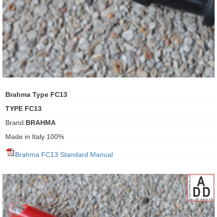
ani anello
//schroder
ywell
o Fiorentini
Brahma Type FC13
TYPE FC13
ko
Brand:
BRAHMA
Made in Italy 100%
aden
Brahma FC13 Standard Manual
ens
i
as