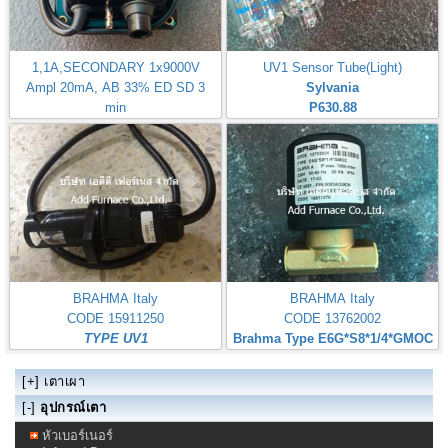
1,1A,SECONDARY 1x9000V
UV1 Sensor Tube(Light)
Ampl 20mA, AB 33% ED SD 3
Sylvania
min
P630.88
BRAHMA Italy TYPE T11/M
BRAHMA Italy
BRAHMA Italy
CODE 15911250
CODE 13762002
TYPE UV1
Brahma Type E6G*S8*1/4*GMOC
[+]
เตาเผา
[-]
อุปกรณ์เตา
หัวเบอร์เนอร์