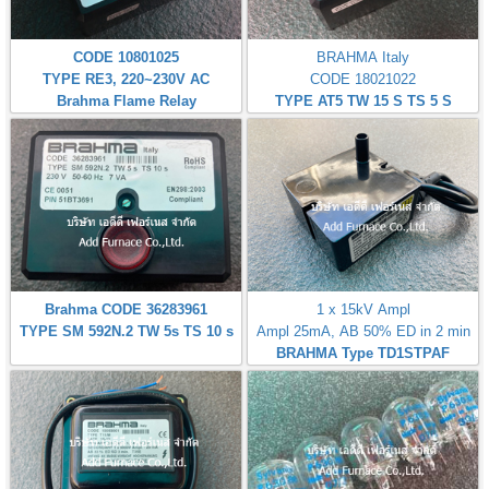
CODE 10801025
BRAHMA Italy
TYPE RE3, 220~230V AC
CODE 18021022
Brahma Flame Relay
TYPE AT5 TW 15 S TS 5 S
Brahma CODE 36283961
1 x 15kV Ampl
TYPE SM 592N.2 TW 5s TS 10 s
Ampl 25mA, AB 50% ED in 2 min
BRAHMA Type TD1STPAF