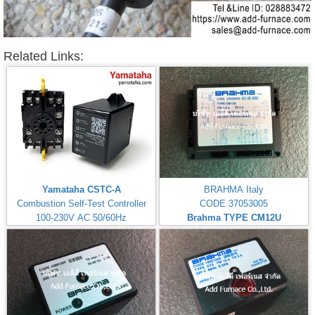
Related Links:
Yamataha CSTC-A
BRAHMA Italy
Combustion Self-Test Controller
CODE 37053005
100-230V AC 50/60Hz
Brahma TYPE CM12U