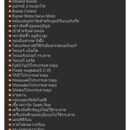
Infrared Burner
อุปกรณ์ อ่านเปลวไฟ
Burner Control
Burner Motor,Servo Motor
หม้อแปลงสปาร์คสำหรับจุดเบิร์นเนอร์แก๊ส
เซรามิคทิ้ว(อุณหภูมิสูง)
เบ้าสำหรับเตาหลอม
เซรามิคทิ้ว อลูมิน่าสูง
แผ่นอินฟาเรด รังผึ้ง
ไฟเบอร์พลาสท์ใช้กับอินฟาเรดเบอร์เนอร์
ไพเบอร์ แบ็งเก็ต
ไพเบอร์เปเปอร์ กระดาษ
ไพเบอร์ บอร์ด
Fp93,Fp23โปรแกรมควบคุม
Power reuglator(S.C.R)
TAIEโปรแกรมควบคุม
Honeywellโปรแกรมควบคุม
Shimadenโปรแกรมควบคุม
Shinkoโปรแกรมควบคุม
สายพาน
กล่องจุดแก๊สอัตโนมัติ
เขี้ยวสปาร์ค Spark Rod
เครื่องบันทึกข้อมูลโดย่ใช้กระดาษ
เครื่องบันทึกอุณหภูมิแบบไม่ใช้กระดาษ
แผ่นซิลิก้อน
สายไฟทนความร้อน
กระจกทนความร้อน