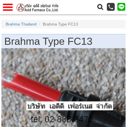
แรก
Home
Brahma Thailand
Brahma Type FC13
วกับเรา
About Us
Brahma Type FC13
าร
Service
่อเรา
Contact Us
 (yamatake)
gs
r
se
rogas
r