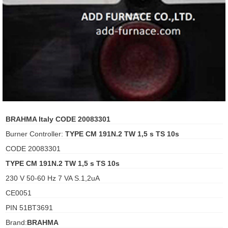
ani anello
//schroder
ywell
o Fiorentini
BRAHMA Italy CODE 20083301
ko
Burner Controller:
TYPE CM 191N.2 TW 1,5 s TS 10s
aden
CODE 20083301
TYPE CM 191N.2 TW 1,5 s TS 10s
ens
230 V 50-60 Hz 7 VA S.1,2uA
i
CE0051
PIN 51BT3691
as
Brand:
BRAHMA