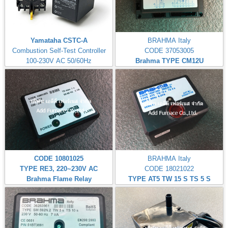
Yamataha CSTC-A
BRAHMA Italy
Combustion Self-Test Controller
CODE 37053005
100-230V AC 50/60Hz
Brahma TYPE CM12U
CODE 10801025
BRAHMA Italy
TYPE RE3, 220~230V AC
CODE 18021022
Brahma Flame Relay
TYPE AT5 TW 15 S TS 5 S