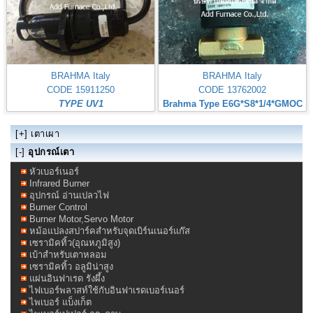
BRAHMA Italy
BRAHMA Italy
CODE 15911250
CODE 13762002
TYPE UV1
Brahma Type E6G*S8*1/4*GMOC
[+]
เตาเผา
[-]
อุปกรณ์เตา
หัวเบอร์เนอร์
Infrared Burner
อุปกรณ์ อ่านเปลวไฟ
Burner Control
Burner Motor,Servo Motor
หม้อแปลงสปาร์คสำหรับจุดเบิร์นเนอร์แก๊ส
เซรามิคทิ้ว(อุณหภูมิสูง)
เบ้าสำหรับเตาหลอม
เซรามิคทิ้ว อลูมิน่าสูง
แผ่นอินฟาเรด รังผึ้ง
ไฟเบอร์พลาสท์ใช้กับอินฟาเรดเบอร์เนอร์
ไพเบอร์ แบ็งเก็ต