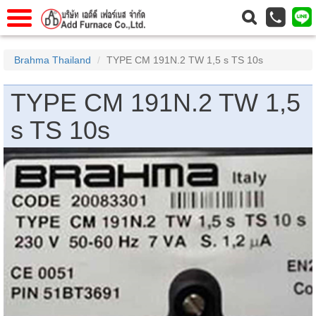
แรก
Home
Brahma Thailand
TYPE CM 191N.2 TW 1,5 s TS 10s
วกับเรา
About Us
TYPE CM 191N.2 TW 1,5
าร
Service
s TS 10s
่อเรา
Contact Us
 (yamatake)
gs
r
se
rogas
r