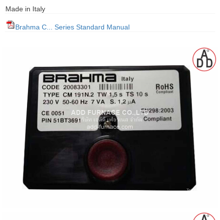
Made in Italy
gawa
Brahma C... Series Standard Manual
taha