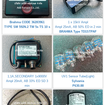
Brahma CODE 36283961
1 x 15kV Ampl
TYPE SM 592N.2 TW 5s TS 10 s
Ampl 25mA, AB 50% ED in 2 min
BRAHMA Type TD1STPAF
1,1A,SECONDARY 1x9000V
UV1 Sensor Tube(Light)
Ampl 20mA, AB 33% ED SD 3
Sylvania
min
P630.88
BRAHMA Italy TYPE T11/M