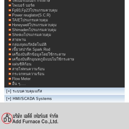
ไพเบอร์เปเปอร์ กระดาษ
ไพเบอร์ บอร์ด
Fp93,Fp23โปรแกรมควบคุม
Power reuglator(S.C.R)
TAIEโปรแกรมควบคุม
Honeywellโปรแกรมควบคุม
Shimadenโปรแกรมควบคุม
Shinkoโปรแกรมควบคุม
สายพาน
กล่องจุดแก๊สอัตโนมัติ
เขี้ยวสปาร์ค Spark Rod
เครื่องบันทึกข้อมูลโดย่ใช้กระดาษ
เครื่องบันทึกอุณหภูมิแบบไม่ใช้กระดาษ
แผ่นซิลิก้อน
สายไฟทนความร้อน
กระจกทนความร้อน
Flow Meter
อื่น ๆ.....
[+]
ระบบควบคุมแก๊ส
[+]
HMI/SCADA Systems