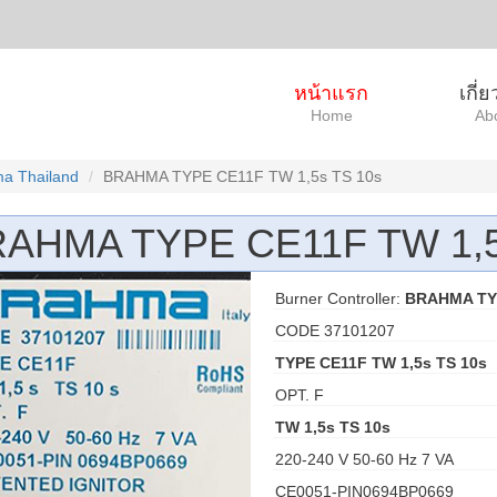
หน้าแรก
เกี่
Home
Ab
a Thailand
BRAHMA TYPE CE11F TW 1,5s TS 10s
AHMA TYPE CE11F TW 1,5
Burner Controller:
BRAHMA TYP
CODE 37101207
TYPE CE11F TW 1,5s TS 10s
OPT. F
TW 1,5s TS 10s
220-240 V 50-60 Hz 7 VA
CE0051-PIN0694BP0669