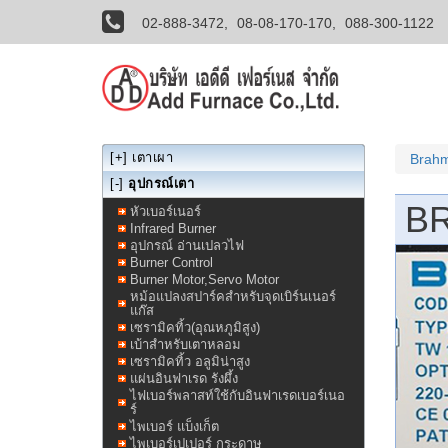
02-888-3472,
08-08-170-170,
088-300-1122
[+]
เตาเผา
Brahm
[-]
อุปกรณ์เตา
BR
หัวเบอร์เนอร์
Infrared Burner
อุปกรณ์ อ่านเปลวไฟ
Burner Control
Burner Motor,Servo Motor
หม้อแปลงสปาร์คสำหรับจุดเบิร์นเนอร์
แก๊ส
เซรามิคทิ้ว(อุณหภูมิสูง)
เบ้าสำหรับเตาหลอม
เซรามิคทิ้ว อลูมิน่าสูง
แผ่นอินฟาเรด รังผึ้ง
ไฟเบอร์พลาสท์ใช้กับอินฟาเรดเบอร์เนอ
ร์
ไพเบอร์ แบ็งเก็ต
ไพเบอร์เปเปอร์ กระดาษ