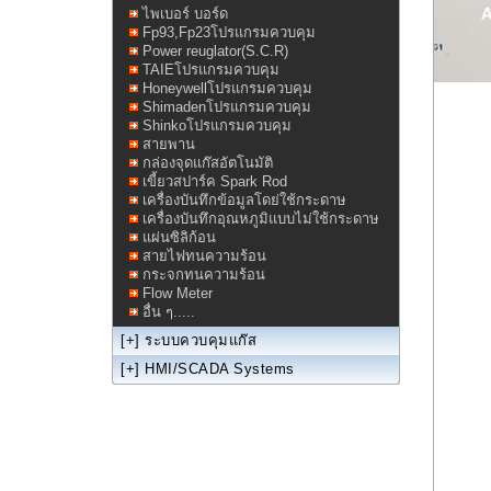
ไพเบอร์ บอร์ด
Fp93,Fp23โปรแกรมควบคุม
Power reuglator(S.C.R)
TAIEโปรแกรมควบคุม
Honeywellโปรแกรมควบคุม
Shimadenโปรแกรมควบคุม
Shinkoโปรแกรมควบคุม
สายพาน
กล่องจุดแก๊สอัตโนมัติ
เขี้ยวสปาร์ค Spark Rod
เครื่องบันทึกข้อมูลโดย่ใช้กระดาษ
เครื่องบันทึกอุณหภูมิแบบไม่ใช้กระดาษ
แผ่นซิลิก้อน
สายไฟทนความร้อน
กระจกทนความร้อน
Flow Meter
อื่น ๆ.....
[+]
ระบบควบคุมแก๊ส
[+]
HMI/SCADA Systems