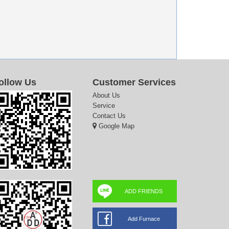
ollow Us
Customer Services
About Us
Service
Contact Us
Google Map
ADD FRIENDS
Add Furnace