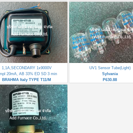
1,1A,SECONDARY 1x9000V
UV1 Sensor Tube(Light)
mpl 20mA, AB 33% ED SD 3 min
Sylvania
BRAHMA Italy TYPE T11/M
P630.88