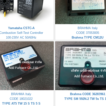
Yamataha CSTC-A
BRAHMA Italy
Combustion Self-Test Controller
CODE 37053005
100-230V AC 50/60Hz
Brahma TYPE CM12U
BRAHMA Italy
Brahma CODE 36283961
CODE 18021022
TYPE SM 592N.2 TW 5s TS 1
TYPE AT5 TW 15 S TS 5 S