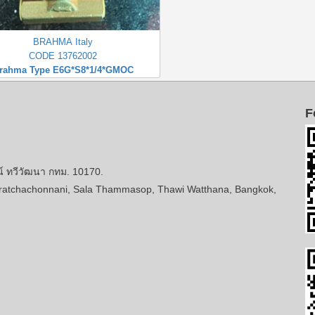
BRAHMA Italy
CODE 13762002
rahma Type E6G*S8*1/4*GMOC
F
ทวีวัฒนา กทม. 10170.
atchachonnani, Sala Thammasop, Thawi Watthana, Bangkok,