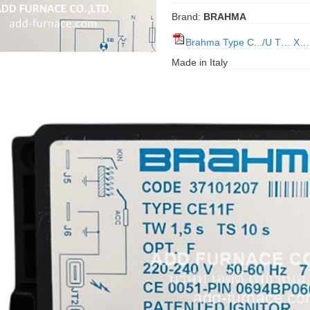
Brand:
BRAHMA
Brahma Type C.../U T… X…
Made in Italy