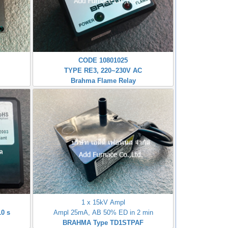
CODE 10801025
TYPE RE3, 220~230V AC
Brahma Flame Relay
1 x 15kV Ampl
0 s
Ampl 25mA, AB 50% ED in 2 min
BRAHMA Type TD1STPAF