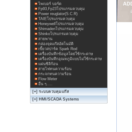
ไพเบอร์ บอร์ด
Fp93,Fp23โปรแกรมควบคุม
Power reuglator(S.C.R)
TAIEโปรแกรมควบคุม
Honeywellโปรแกรมควบคุม
Shimadenโปรแกรมควบคุม
Shinkoโปรแกรมควบคุม
สายพาน
กล่องจุดแก๊สอัตโนมัติ
เขี้ยวสปาร์ค Spark Rod
เครื่องบันทึกข้อมูลโดย่ใช้กระดาษ
เครื่องบันทึกอุณหภูมิแบบไม่ใช้กระดาษ
แผ่นซิลิก้อน
สายไฟทนความร้อน
กระจกทนความร้อน
Flow Meter
อื่น ๆ.....
[+]
ระบบควบคุมแก๊ส
[+]
HMI/SCADA Systems