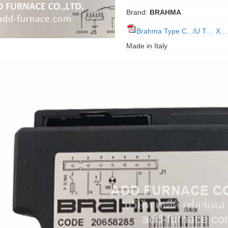
Brand:
BRAHMA
Brahma Type C.../U T… X…
Made in Italy