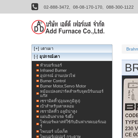
02-888-3472,
08-08-170-170,
088-300-1122
[+]
เตาเผา
Brahm
[-]
อุปกรณ์เตา
BR
หัวเบอร์เนอร์
Infrared Burner
อุปกรณ์ อ่านเปลวไฟ
Burner Control
Burner Motor,Servo Motor
หม้อแปลงสปาร์คสำหรับจุดเบิร์นเนอร์
แก๊ส
เซรามิคทิ้ว(อุณหภูมิสูง)
เบ้าสำหรับเตาหลอม
เซรามิคทิ้ว อลูมิน่าสูง
แผ่นอินฟาเรด รังผึ้ง
ไฟเบอร์พลาสท์ใช้กับอินฟาเรดเบอร์เนอ
ร์
ไพเบอร์ แบ็งเก็ต
ไพเบอร์เปเปอร์ กระดาษ