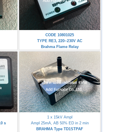
CODE 10801025
TYPE RE3, 220~230V AC
Brahma Flame Relay
1 x 15kV Ampl
0 s
Ampl 25mA, AB 50% ED in 2 min
BRAHMA Type TD1STPAF