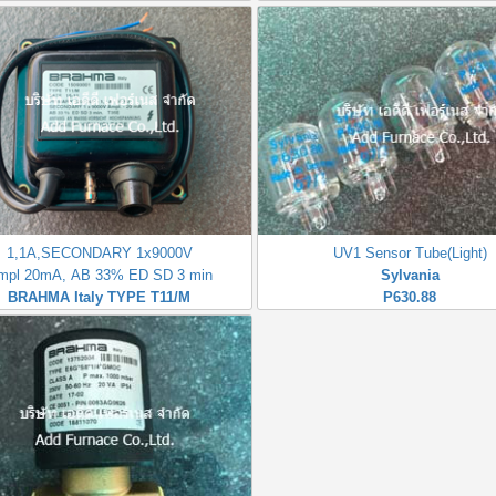
1,1A,SECONDARY 1x9000V
UV1 Sensor Tube(Light)
mpl 20mA, AB 33% ED SD 3 min
Sylvania
BRAHMA Italy TYPE T11/M
P630.88