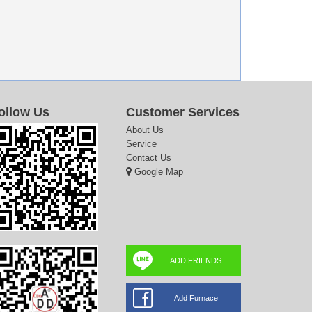
ollow Us
Customer Services
About Us
Service
Contact Us
Google Map
ADD FRIENDS
Add Furnace