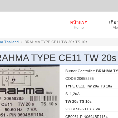
หน้าแรก
เกี่
Home
Ab
a Thailand
BRAHMA TYPE CE11 TW 20s TS 10s
AHMA TYPE CE11 TW 20s 
Burner Controller:
BRAHMA TYP
CODE 20658285
TYPE CE11 TW 20s TS 10s
S. 1,2uA
TW 20s TS 10s
230 V 50-60 Hz 7 VA
CE0051-PIN0694BR1154