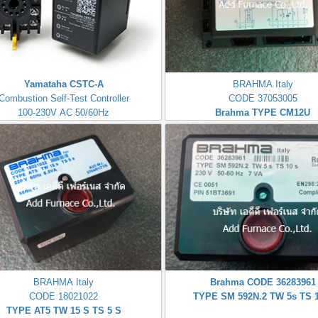
Yamataha CSTC-A
BRAHMA Italy
Combustion Self-Test Controller
CODE 37053005
100-230V AC 50/60Hz
Brahma TYPE CM12U
BRAHMA Italy
Brahma CODE 36283961
CODE 18021022
TYPE SM 592N.2 TW 5s TS 1
TYPE AT5 TW 15 S TS 5 S