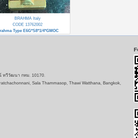
BRAHMA Italy
CODE 13762002
rahma Type E6G*S8*1/4*GMOC
F
ทวีวัฒนา กทม. 10170.
atchachonnani, Sala Thammasop, Thawi Watthana, Bangkok,