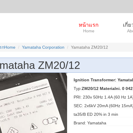
หน้าแรก
เกี่
Home
Ab
แรกHome
Yamataha Corporation
Yamataha ZM20/12
mataha ZM20/12
Ignition Transformer: Yamat
Typ:
ZM20/12 Materialni. 0 042
PRI: 230v 50Hz 1.4A (60 Hz 1A
SEC: 2x6kV 20mA (60Hz 15mA
ta35/B ED 20% in 3 min
Brand: Yamataha