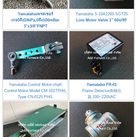
Yamatahaเพรสเชอร์
Yamataha S-10A2260-SGT25
เกจ0ถึง10kPa,0ถึง100mBar
Line Motor Valve 1" 60s/90'
3"x3/8"FNPT
Pressure Gauge 0-10kPa,0-
100mBar
Yamataha Control Motor-shaft
Yamataha FR-01
Control Motor Model CM-101TPH/L
Flame Detector炎検出
Type CN-0125 PH/L
器,100~220VAC
MODEL-CM-101TPH/L-B7I
Check: Flame Rod