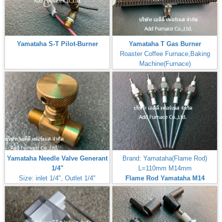
Yamataha S-T Pilot-Burner
Yamataha T Gas Burner
Roaster Coffee Furnace,Baking
Machine(Furnace)
Yamataha Needle Valve Generant
Brand: Yamataha(Flame Rod)
1/4"
L=110mm M14mm
Size: inlet 1/4", Outlet 1/4"
Flame Rod Yamataha M14
Max Inlet
L110mm
Pressure:50PSI(3,5Bar,350kPa)