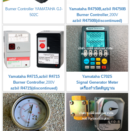
Burner Controller YAMATAHA GJ-
Yamataha R4750B,azbil R4750B
502C
Burner Controller
,200V
azbil R4750B(discontinued)
Yamataha R4715,azbil R4715
Yamataha C702S
Burner Controller
,200V
Signal Generator Meter
azbil R4715(discontinued)
เครื่องกำเนิดสัญญาณ