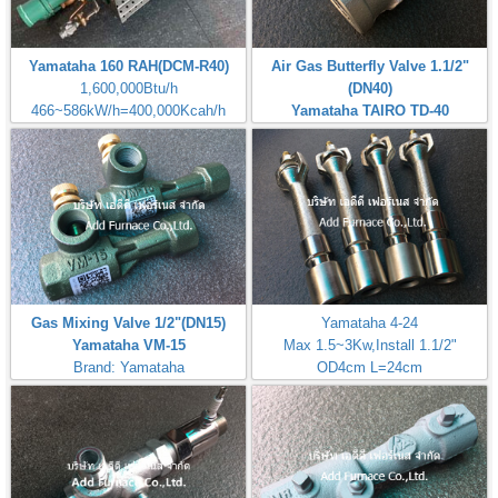
Yamataha 160 RAH(DCM-R40)
Air Gas Butterfly Valve 1.1/2"
1,600,000Btu/h
(DN40)
466~586kW/h=400,000Kcah/h
Yamataha TAIRO TD-40
Airheat:Max Temperature
Brand: Yamataha
400℃,750℉
Gas Mixing Valve 1/2"(DN15)
Yamataha 4-24
Yamataha VM-15
Max 1.5~3Kw,Install 1.1/2"
Brand: Yamataha
OD4cm L=24cm
Inlet Gas Size 1/4"