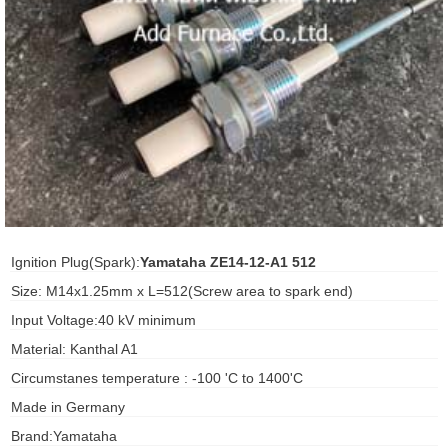
ani anello
//schroder
ywell
o Fiorentini
ko
Ignition Plug(Spark):
Yamataha ZE14-12-A1 512
aden
Size: M14x1.25mm x L=512(Screw area to spark end)
Input Voltage:40 kV minimum
ens
Material: Kanthal A1
i
Circumstanes temperature : -100 'C to 1400'C
Made in Germany
as
Brand:Yamataha