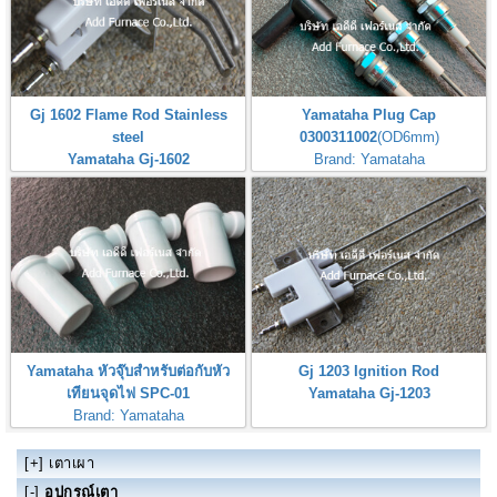
Gj 1602 Flame Rod Stainless
Yamataha Plug Cap
steel
0300311002
(OD6mm)
Yamataha Gj-1602
Brand: Yamataha
หัวจุ๊บสำหรับต่อกับหัวเทียนจุดไฟ
Yamataha หัวจุ๊บสำหรับต่อกับหัว
Gj 1203 Ignition Rod
เทียนจุดไฟ SPC-01
Yamataha Gj-1203
Brand: Yamataha
Yamataha Spark Plugs Connector
[+]
เตาเผา
[-]
อุปกรณ์เตา