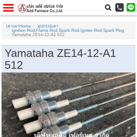
าแรก
Home
เตาเผาHome
อุปกรณ์เตา
Ignition Rod,Flame Rod,Spark Rod,Igniter Rod,Spark Plug
วกับเรา
About Us
Yamataha ZE14-12-A1 512
าร
Service
Yamataha ZE14-12-A1
่อเรา
Contact Us
512
 (yamatake)
gs
r
se
rogas
r