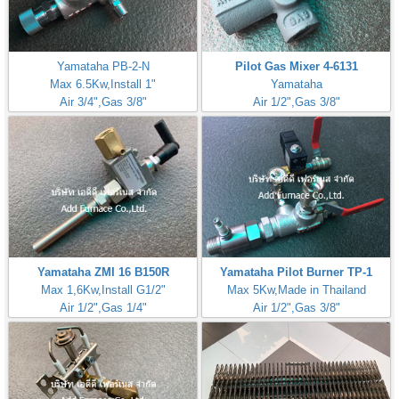
Yamataha PB-2-N
Pilot Gas Mixer 4-6131
Max 6.5Kw,Install 1"
Yamataha
Air 3/4",Gas 3/8"
Air 1/2",Gas 3/8"
Yamataha ZMI 16 B150R
Yamataha Pilot Burner TP-1
Max 1,6Kw,Install G1/2"
Max 5Kw,Made in Thailand
Air 1/2",Gas 1/4"
Air 1/2",Gas 3/8"