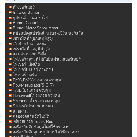
หัวเบอร์เนอร์
Infrared Burner
อุปกรณ์ อ่านเปลวไฟ
Burner Control
Burner Motor,Servo Motor
หม้อแปลงสปาร์คสำหรับจุดเบิร์นเนอร์แก๊ส
เซรามิคทิ้ว(อุณหภูมิสูง)
เบ้าสำหรับเตาหลอม
เซรามิคทิ้ว อลูมิน่าสูง
แผ่นอินฟาเรด รังผึ้ง
ไฟเบอร์พลาสท์ใช้กับอินฟาเรดเบอร์เนอร์
ไพเบอร์ แบ็งเก็ต
ไพเบอร์เปเปอร์ กระดาษ
ไพเบอร์ บอร์ด
Fp93,Fp23โปรแกรมควบคุม
Power reuglator(S.C.R)
TAIEโปรแกรมควบคุม
Honeywellโปรแกรมควบคุม
Shimadenโปรแกรมควบคุม
Shinkoโปรแกรมควบคุม
สายพาน
กล่องจุดแก๊สอัตโนมัติ
เขี้ยวสปาร์ค Spark Rod
เครื่องบันทึกข้อมูลโดย่ใช้กระดาษ
เครื่องบันทึกอุณหภูมิแบบไม่ใช้กระดาษ