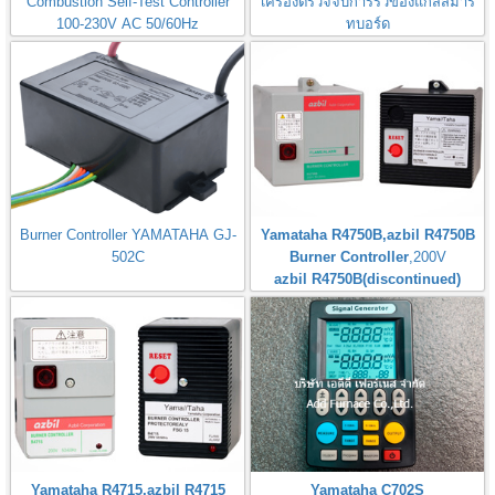
Combustion Self-Test Controller
เครื่องตรวจจับการรั่วของแก๊สสมาร์
100-230V AC 50/60Hz
ทบอร์ด
Gas Leak Detector Smart Board
Burner Controller YAMATAHA GJ-
Yamataha R4750B,azbil R4750B
502C
Burner Controller
,200V
azbil R4750B(discontinued)
Yamataha R4715,azbil R4715
Yamataha C702S