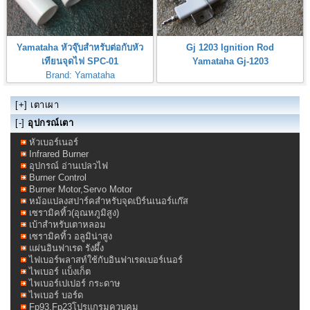
Yamataha หัวจุ๊บสำหรับต่อกับหัว
Gj 1203 Ignition Rod
เทียนจุดไฟ SPC-01
Yamataha Gj-1203
Brand: Yamataha
Yamataha Spark Plugs Connector
[+]
เตาเผา
[-]
อุปกรณ์เตา
หัวเบอร์เนอร์
Infrared Burner
อุปกรณ์ อ่านเปลวไฟ
Burner Control
Burner Motor,Servo Motor
หม้อแปลงสปาร์คสำหรับจุดเบิร์นเนอร์แก๊ส
เซรามิคทิ้ว(อุณหภูมิสูง)
เบ้าสำหรับเตาหลอม
เซรามิคทิ้ว อลูมิน่าสูง
แผ่นอินฟาเรด รังผึ้ง
ไฟเบอร์พลาสท์ใช้กับอินฟาเรดเบอร์เนอร์
ไพเบอร์ แบ็งเก็ต
ไพเบอร์เปเปอร์ กระดาษ
ไพเบอร์ บอร์ด
Fp93,Fp23โปรแกรมควบคุม