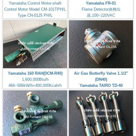
Yamataha Control Motor-shaft
Yamataha FR-01
Control Motor Model CM-101TPH/L
Flame Detector炎検出
Type CN-0125 PH/L
器,100~220VAC
MODEL-CM-101TPH/L-B7I
Check: Flame Rod
Yamataha 160 RAH(DCM-R40)
Air Gas Butterfly Valve 1.1/2"
1,600,000Btu/h
(DN40)
466~586kW/h=400,000Kcah/h
Yamataha TAIRO TD-40
Airheat:Max Temperature
Brand: Yamataha
400℃,750℉