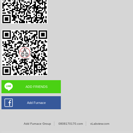
ADD FRIENDS
Add Furnace
Add Furnace Group
0808170170.com
vLabview.com