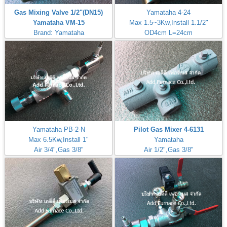
Gas Mixing Valve 1/2"(DN15)
Yamataha 4-24
Yamataha VM-15
Max 1.5~3Kw,Install 1.1/2"
Brand: Yamataha
OD4cm L=24cm
Inlet Gas Size 1/4"
Yamataha PB-2-N
Pilot Gas Mixer 4-6131
Max 6.5Kw,Install 1"
Yamataha
Air 3/4",Gas 3/8"
Air 1/2",Gas 3/8"