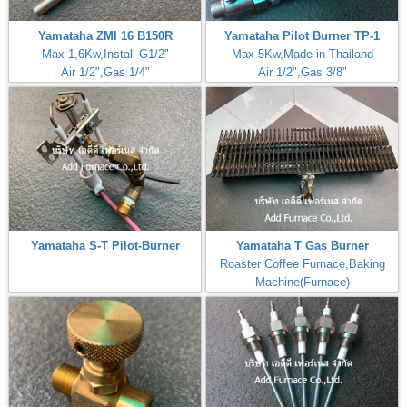
Yamataha ZMI 16 B150R
Yamataha Pilot Burner TP-1
Max 1,6Kw,Install G1/2"
Max 5Kw,Made in Thailand
Air 1/2",Gas 1/4"
Air 1/2",Gas 3/8"
Yamataha S-T Pilot-Burner
Yamataha T Gas Burner
Roaster Coffee Furnace,Baking
Machine(Furnace)