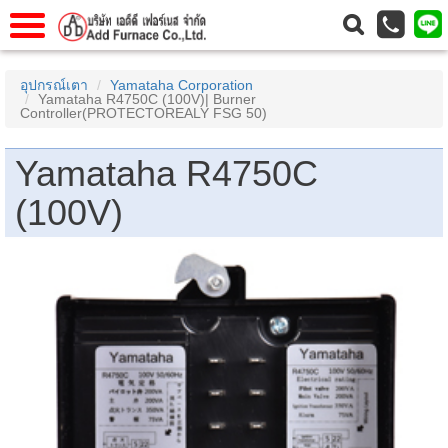
าแรก
Home
อุปกรณ์เตา
Yamataha Corporation
Yamataha R4750C (100V)| Burner
วกับเรา
About Us
Controller(PROTECTOREALY FSG 50)
าร
Service
Yamataha R4750C
่อเรา
Contact Us
(100V)
 (yamatake)
gs
r
se
rogas
r