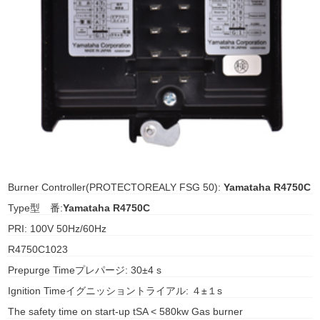
ani anello
//schroder
ywell
o Fiorentini
ko
Burner Controller(PROTECTOREALY FSG 50):
Yamataha R4750C
aden
Type型 番:
Yamataha R4750C
PRI: 100V 50Hz/60Hz
ens
R4750C1023
i
Prepurge Timeプレパージ: 30±4 s
Ignition Timeイグニッショントライアル: ４±１s
as
The safety time on start-up tSA < 580kw Gas burner