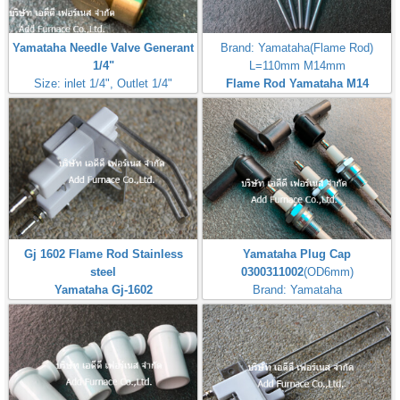
Yamataha Needle Valve Generant
Brand: Yamataha(Flame Rod)
1/4"
L=110mm M14mm
Size: inlet 1/4", Outlet 1/4"
Flame Rod Yamataha M14
Max Inlet
L110mm
Pressure:50PSI(3,5Bar,350kPa)
Gj 1602 Flame Rod Stainless
Yamataha Plug Cap
steel
0300311002
(OD6mm)
Yamataha Gj-1602
Brand: Yamataha
หัวจุ๊บสำหรับต่อกับหัวเทียนจุดไฟ