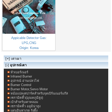
Appicable Detector Gas:
LPG,CNG
Origin: Korea
Gas Leak Detector Ewoo
[+]
เตาเผา
[-]
อุปกรณ์เตา
หัวเบอร์เนอร์
Infrared Burner
อุปกรณ์ อ่านเปลวไฟ
Burner Control
Burner Motor,Servo Motor
หม้อแปลงสปาร์คสำหรับจุดเบิร์นเนอร์แก๊ส
เซรามิคทิ้ว(อุณหภูมิสูง)
เบ้าสำหรับเตาหลอม
เซรามิคทิ้ว อลูมิน่าสูง
แผ่นอินฟาเรด รังผึ้ง