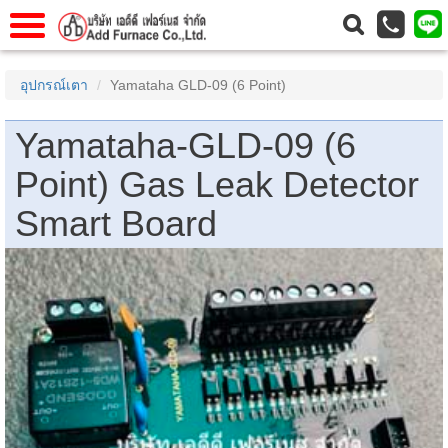
าแรก
Home
อุปกรณ์เตา
Yamataha GLD-09 (6 Point)
วกับเรา
About Us
Yamataha-GLD-09 (6
าร
Service
Point) Gas Leak Detector
่อเรา
Contact Us
Smart Board
 (yamatake)
gs
r
se
rogas
r