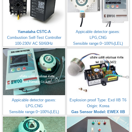
Yamataha CSTC-A
Appicable detector gases:
Combustion Self-Test Controller
LPG,CNG
100-230V AC 50/60Hz
Sensible range:0~100%(LEL)
Origin: Korea
Gas Leak Detector EW401
Appicable detector gases:
Explosion proof Type: Exd IIB T6
LPG,CNG
Origin: Korea
Sensible range:0~100%(LEL)
Gas Sensor Model: EWEX IIB
Origin: Korea
100
Gas Leak Detector EW403