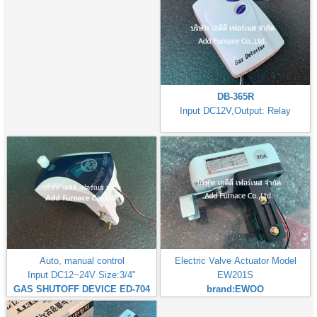
DB-365R
Input DC12V,Output: Relay
Auto, manual control
Electric Valve Actuator Model
Input DC12~24V Size:3/4"
EW201S
GAS SHUTOFF DEVICE ED-704
brand:EWOO