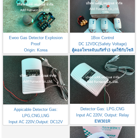
Ewoo Gas Detector Explosion
1Box Control
Proof
DC 12VDC(Safety Voltage)
Origin: Korea
ตู้คอลโทรลจับแก๊สรั่ว3 จุดใช้กับโซลิ
EW401 Sensor Gas Leak
นอยวาล์ว
Detector Sensor
Detector Gas: LPG,CNG
Appicable Detector Gas:
Input AC 220V, Output: Relay
LPG,CNG,LNG
EW301R
Input AC 220V,Output: DC12V
EW301-0