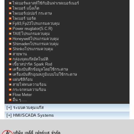
ไฟเบอร์พลาสท์ใช้กับอินฟาเรดเบอร์เนอร์
ไพเบอร์ แบ็งเก็ต
ไพเบอร์เปเปอร์ กระดาษ
ไพเบอร์ บอร์ด
Fp93,Fp23โปรแกรมควบคุม
Power reuglator(S.C.R)
TAIEโปรแกรมควบคุม
Honeywellโปรแกรมควบคุม
Shimadenโปรแกรมควบคุม
Shinkoโปรแกรมควบคุม
สายพาน
กล่องจุดแก๊สอัตโนมัติ
เขี้ยวสปาร์ค Spark Rod
เครื่องบันทึกข้อมูลโดย่ใช้กระดาษ
เครื่องบันทึกอุณหภูมิแบบไม่ใช้กระดาษ
แผ่นซิลิก้อน
สายไฟทนความร้อน
กระจกทนความร้อน
Flow Meter
อื่น ๆ.....
[+]
ระบบควบคุมแก๊ส
[+]
HMI/SCADA Systems