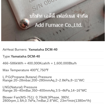
ani anello
//schroder
ywell
o Fiorentini
AirHeat Burners:
Yamataha DCM-40
Type:
Yamataha DCM-40
ko
466~586kW/h = 400,000Kcah/h = 1,600,000Btu/h
aden
Max Temperature 400℃,750℉
ens
L.P.G(Propane,Butane) Pressure
Range:20~28mbar,200~280mmAq,2~2.8kPa,8~11"WC
i
LNG(Natural) Pressure
Range:35~40mBar,350~400mmAq,3.5~4kPa,14~16"WC
Blower Fan(MS-751): 0.75kW,3Phase, 380V,
2800rpm,1.8A,0.7kPa,7mBar,2.8"WC, 23m³/min(1380m³/h)
as