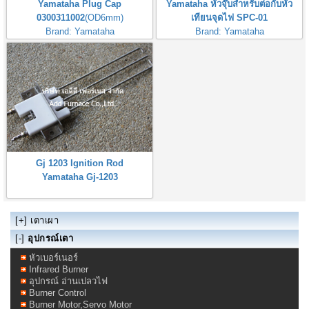
Yamataha Plug Cap
Yamataha หัวจุ๊บสำหรับต่อกับหัว
0300311002
(OD6mm)
เทียนจุดไฟ SPC-01
Brand: Yamataha
Brand: Yamataha
หัวจุ๊บสำหรับต่อกับหัวเทียนจุดไฟ
Yamataha Spark Plugs Connector
Gj 1203 Ignition Rod
Yamataha Gj-1203
[+]
เตาเผา
[-]
อุปกรณ์เตา
หัวเบอร์เนอร์
Infrared Burner
อุปกรณ์ อ่านเปลวไฟ
Burner Control
Burner Motor,Servo Motor