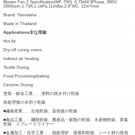
Blower Fan 2 Specification(MF-750): 0.75kW,3Phase, 380V,
2860rpm,1.73A,1.1kPa,11mBar,2.8"WC, 22m³/min
gawa
Brand: Yamataha
taha
Made in Thailand
Applications主な用途
:
Hot Air
Dry-off curing ovens
Indirect air heating
Textile Drying
Food,Processing/baking
Ceramic Drying
塗装・鍍金工業……塗料の焼き付け乾燥
前処理後の水切り乾燥
■繊維産業……生地乾燥、染色後の乾燥
■食品工業……麺類乾燥、農産品・穀類の乾燥、水産物乾燥、茶葉
乾燥、スプレードライヤー
■金属加工・化学工業……熱処理炉、接着剤乾燥、シート材の発泡