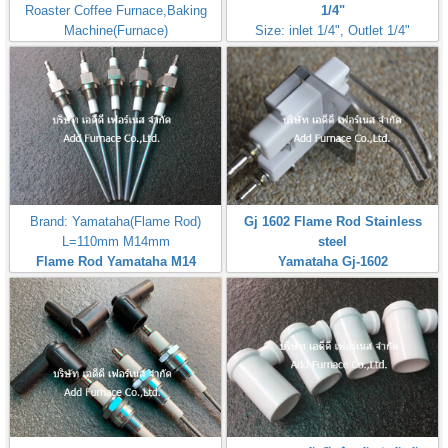
Roaster Coffee Furnace,Baking
1/4"
Machine(Furnace)
Size: inlet 1/4", Outlet 1/4"
Max Inlet
Pressure:50PSI(3,5Bar,350kPa)
Brand: Yamataha(Flame Rod)
Gj 1602 Flame Rod Stainless
L=110mm M14mm
steel
Flame Rod Yamataha M14
Yamataha Gj-1602
L110mm