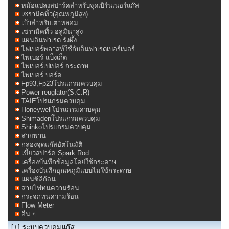
หม้อแปลงสปาร์คสำหรับจุดเบิร์นเนอร์แก๊ส
เซรามิคทิ้ว(อุณหภูมิสูง)
เบ้าสำหรับเตาหลอม
เซรามิคทิ้ว อลูมิน่าสูง
แผ่นอินฟาเรด รังผึ้ง
ไฟเบอร์พลาสท์ใช้กับอินฟาเรดเบอร์เนอร์
ไพเบอร์ แบ็งเก็ต
ไพเบอร์เปเปอร์ กระดาษ
ไพเบอร์ บอร์ด
Fp93,Fp23โปรแกรมควบคุม
Power reuglator(S.C.R)
TAIEโปรแกรมควบคุม
Honeywellโปรแกรมควบคุม
Shimadenโปรแกรมควบคุม
Shinkoโปรแกรมควบคุม
สายพาน
กล่องจุดแก๊สอัตโนมัติ
เขี้ยวสปาร์ค Spark Rod
เครื่องบันทึกข้อมูลโดย่ใช้กระดาษ
เครื่องบันทึกอุณหภูมิแบบไม่ใช้กระดาษ
แผ่นซิลิก้อน
สายไฟทนความร้อน
กระจกทนความร้อน
Flow Meter
อื่น ๆ.....
[+]
ระบบควบคุมแก๊ส