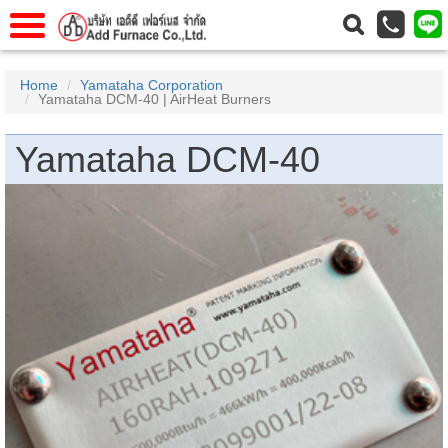
าแรก
Home
Home
Yamataha Corporation
Yamataha DCM-40 | AirHeat Burners
วกับเรา
About Us
าร
Service
Yamataha DCM-40
่อเรา
Contact Us
 (yamatake)
gs
r
se
rogas
r