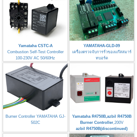
Yamataha CSTC-A
YAMATAHA-GLD-09
Combustion Self-Test Controller
เครื่องตรวจจับการรั่วของแก๊สสมาร์
100-230V AC 50/60Hz
ทบอร์ด
Gas Leak Detector Smart Board
Burner Controller YAMATAHA GJ-
Yamataha R4750B,azbil R4750B
502C
Burner Controller
,200V
azbil R4750B(discontinued)