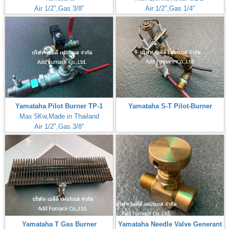
Air 1/2",Gas 3/8"
Air 1/2",Gas 1/4"
Yamataha Pilot Burner TP-1
Yamataha S-T Pilot-Burner
Max 5Kw,Made in Thailand
Air 1/2",Gas 3/8"
Yamataha T Gas Burner
Yamataha Needle Valve Generant