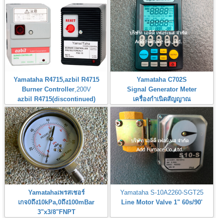
Yamataha R4715,azbil R4715
Yamataha C702S
Burner Controller
,200V
Signal Generator Meter
azbil R4715(discontinued)
เครื่องกำเนิดสัญญาณ
Yamatahaเพรสเชอร์
Yamataha S-10A2260-SGT25
เกจ0ถึง10kPa,0ถึง100mBar
Line Motor Valve 1" 60s/90'
3"x3/8"FNPT