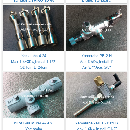
Yamataha TAIRO TD-40
Brand: Yamataha
Brand: Yamataha
Yamataha 4-24
Yamataha PB-2-N
Max 1.5~3Kw,Install 1.1/2"
Max 6.5Kw,Install 1"
OD4cm L=24cm
Air 3/4",Gas 3/8"
Inlet Gas Size 1/4"
Pilot Gas Mixer 4-6131
Yamataha ZMI 16 B150R
Yamataha
Max 1,6Kw,Install G1/2"