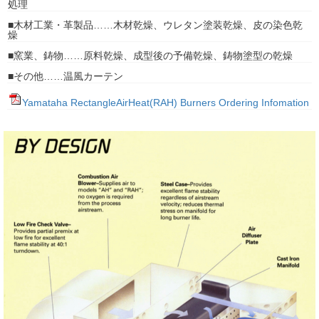
処理
■木材工業・革製品……木材乾燥、ウレタン塗装乾燥、皮の染色乾
燥
■窯業、鋳物……原料乾燥、成型後の予備乾燥、鋳物塗型の乾燥
■その他……温風カーテン
Yamataha RectangleAirHeat(RAH) Burners Ordering Infomation