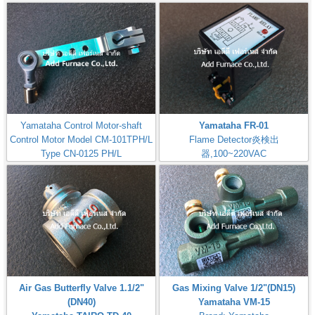
Pressure Gauge 0-10kPa,0-
100mBar
Yamataha Control Motor-shaft
Yamataha FR-01
Control Motor Model CM-101TPH/L
Flame Detector炎検出
Type CN-0125 PH/L
器,100~220VAC
MODEL-CM-101TPH/L-B7I
Check: Flame Rod
Air Gas Butterfly Valve 1.1/2"
Gas Mixing Valve 1/2"(DN15)
(DN40)
Yamataha VM-15