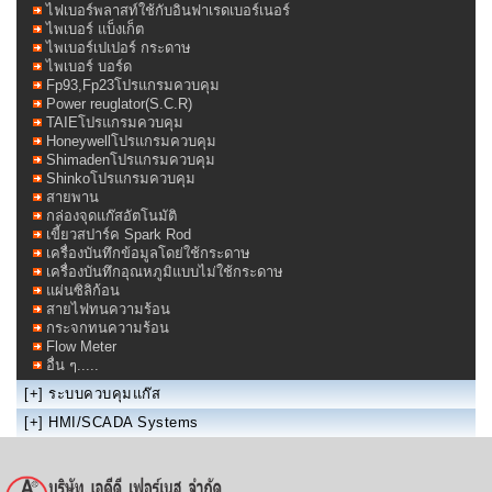
ไฟเบอร์พลาสท์ใช้กับอินฟาเรดเบอร์เนอร์
ไพเบอร์ แบ็งเก็ต
ไพเบอร์เปเปอร์ กระดาษ
ไพเบอร์ บอร์ด
Fp93,Fp23โปรแกรมควบคุม
Power reuglator(S.C.R)
TAIEโปรแกรมควบคุม
Honeywellโปรแกรมควบคุม
Shimadenโปรแกรมควบคุม
Shinkoโปรแกรมควบคุม
สายพาน
กล่องจุดแก๊สอัตโนมัติ
เขี้ยวสปาร์ค Spark Rod
เครื่องบันทึกข้อมูลโดย่ใช้กระดาษ
เครื่องบันทึกอุณหภูมิแบบไม่ใช้กระดาษ
แผ่นซิลิก้อน
สายไฟทนความร้อน
กระจกทนความร้อน
Flow Meter
อื่น ๆ.....
[+]
ระบบควบคุมแก๊ส
[+]
HMI/SCADA Systems