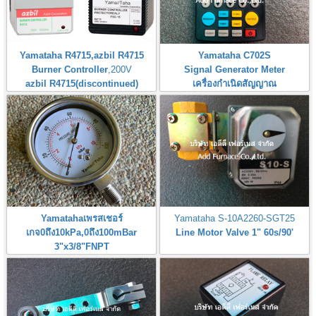
Yamataha R4715,azbil R4715
Yamataha C702S
Burner Controller
,200V
Signal Generator Meter
azbil R4715(discontinued)
เครื่องกำเนิดสัญญาณ
Yamatahaเพรสเชอร์
Yamataha S-10A2260-SGT25
เกจ0ถึง10kPa,0ถึง100mBar
Line Motor Valve 1" 60s/90'
3"x3/8"FNPT
Pressure Gauge 0-10kPa,0-
100mBar