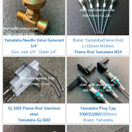
Yamataha Needle Valve Generant
Brand: Yamataha(Flame Rod)
1/4"
L=110mm M14mm
Size: inlet 1/4", Outlet 1/4"
Flame Rod Yamataha M14
Max Inlet
L110mm
Pressure:50PSI(3,5Bar,350kPa)
Gj 1602 Flame Rod Stainless
Yamataha Plug Cap
steel
0300311002
(OD6mm)
Yamataha Gj-1602
Brand: Yamataha
หัวจุ๊บสำหรับต่อกับหัวเทียนจุดไฟ