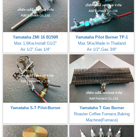
Yamataha ZMI 16 B150R
Yamataha Pilot Burner TP-1
Max 1,6Kw,Install G1/2"
Max 5Kw,Made in Thailand
Air 1/2",Gas 1/4"
Air 1/2",Gas 3/8"
Yamataha S-T Pilot-Burner
Yamataha T Gas Burner
Roaster Coffee Furnace,Baking
Machine(Furnace)