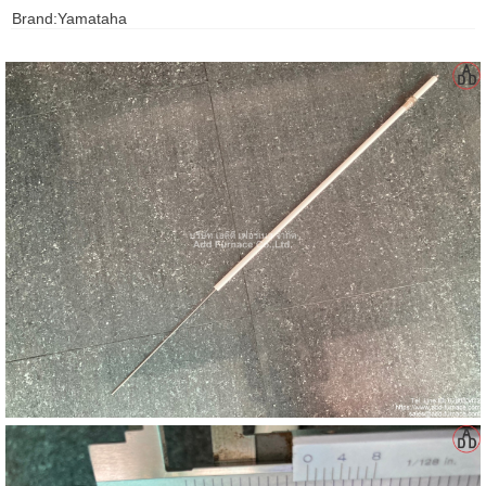
Brand:Yamataha
gawa
taha