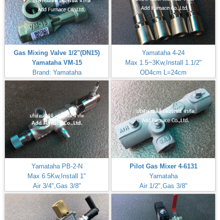
Gas Mixing Valve 1/2"(DN15)
Yamataha 4-24
Yamataha VM-15
Max 1.5~3Kw,Install 1.1/2"
Brand: Yamataha
OD4cm L=24cm
Inlet Gas Size 1/4"
Yamataha PB-2-N
Pilot Gas Mixer 4-6131
Max 6.5Kw,Install 1"
Yamataha
Air 3/4",Gas 3/8"
Air 1/2",Gas 3/8"