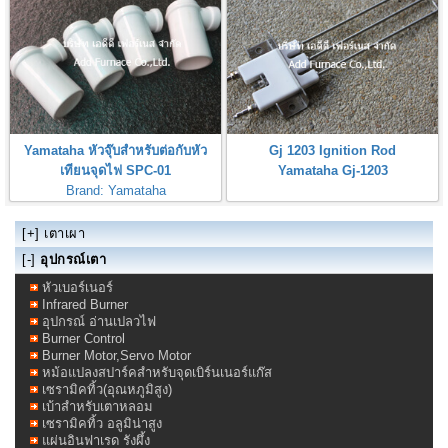
Yamataha หัวจุ๊บสำหรับต่อกับหัว
Gj 1203 Ignition Rod
เทียนจุดไฟ SPC-01
Yamataha Gj-1203
Brand: Yamataha
Yamataha Spark Plugs Connector
[+]
เตาเผา
[-]
อุปกรณ์เตา
หัวเบอร์เนอร์
Infrared Burner
อุปกรณ์ อ่านเปลวไฟ
Burner Control
Burner Motor,Servo Motor
หม้อแปลงสปาร์คสำหรับจุดเบิร์นเนอร์แก๊ส
เซรามิคทิ้ว(อุณหภูมิสูง)
เบ้าสำหรับเตาหลอม
เซรามิคทิ้ว อลูมิน่าสูง
แผ่นอินฟาเรด รังผึ้ง