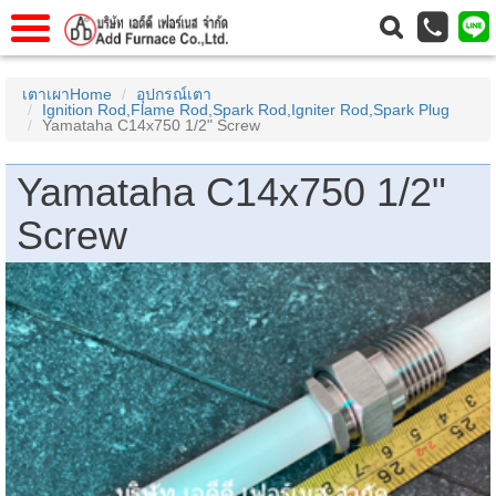
าแรก
Home
เตาเผาHome
อุปกรณ์เตา
Ignition Rod,Flame Rod,Spark Rod,Igniter Rod,Spark Plug
วกับเรา
About Us
Yamataha C14x750 1/2" Screw
าร
Service
Yamataha C14x750 1/2"
่อเรา
Contact Us
Screw
 (yamatake)
gs
r
se
rogas
r