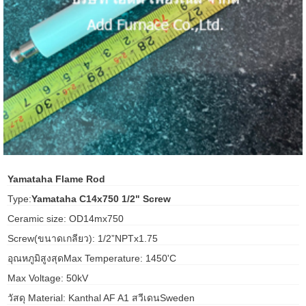
ani anello
//schroder
ywell
o Fiorentini
ko
Yamataha Flame Rod
aden
Type:
Yamataha C14x750 1/2" Screw
Ceramic size: OD14mx750
ens
Screw(ขนาดเกลียว): 1/2”NPTx1.75
i
อุณหภูมิสูงสุดMax Temperature: 1450'C
Max Voltage: 50kV
as
วัสดุ Material: Kanthal AF A1 สวีเดนSweden