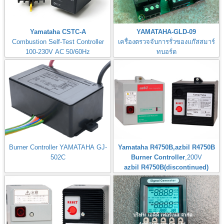
Yamataha CSTC-A
YAMATAHA-GLD-09
Combustion Self-Test Controller
เครื่องตรวจจับการรั่วของแก๊สสมาร์
100-230V AC 50/60Hz
ทบอร์ด
Gas Leak Detector Smart Board
Burner Controller YAMATAHA GJ-
Yamataha R4750B,azbil R4750B
502C
Burner Controller
,200V
azbil R4750B(discontinued)