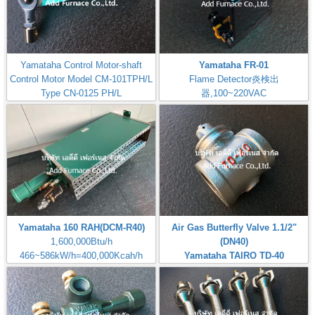
Yamataha Control Motor-shaft
Yamataha FR-01
Control Motor Model CM-101TPH/L
Flame Detector炎検出
Type CN-0125 PH/L
器,100~220VAC
MODEL-CM-101TPH/L-B7I
Check: Flame Rod
Yamataha 160 RAH(DCM-R40)
Air Gas Butterfly Valve 1.1/2"
1,600,000Btu/h
(DN40)
466~586kW/h=400,000Kcah/h
Yamataha TAIRO TD-40
Airheat:Max Temperature
Brand: Yamataha
400℃,750℉