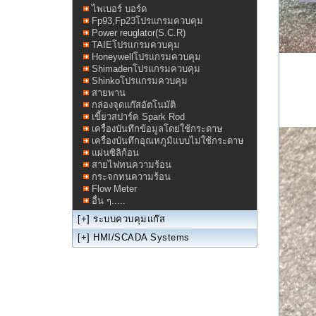
ไพเบอร์ บอร์ด
Fp93,Fp23โปรแกรมควบคุม
Power reuglator(S.C.R)
TAIEโปรแกรมควบคุม
Honeywellโปรแกรมควบคุม
Shimadenโปรแกรมควบคุม
Shinkoโปรแกรมควบคุม
สายพาน
กล่องจุดแก๊สอัตโนมัติ
เขี้ยวสปาร์ค Spark Rod
เครื่องบันทึกข้อมูลโดย่ใช้กระดาษ
เครื่องบันทึกอุณหภูมิแบบไม่ใช้กระดาษ
แผ่นซิลิก้อน
สายไฟทนความร้อน
กระจกทนความร้อน
Flow Meter
อื่น ๆ.....
[+]
ระบบควบคุมแก๊ส
[+]
HMI/SCADA Systems