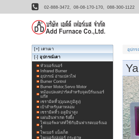
02-888-3472,
08-08-170-170,
088-300-1122
[+]
เตาเผา
อุปกร
[-]
อุปกรณ์เตา
Ya
หัวเบอร์เนอร์
Infrared Burner
อุปกรณ์ อ่านเปลวไฟ
Burner Control
Burner Motor,Servo Motor
หม้อแปลงสปาร์คสำหรับจุดเบิร์นเนอร์
แก๊ส
เซรามิคทิ้ว(อุณหภูมิสูง)
เบ้าสำหรับเตาหลอม
เซรามิคทิ้ว อลูมิน่าสูง
แผ่นอินฟาเรด รังผึ้ง
ไฟเบอร์พลาสท์ใช้กับอินฟาเรดเบอร์เนอ
ร์
ไพเบอร์ แบ็งเก็ต
ไพเบอร์เปเปอร์ กระดาษ