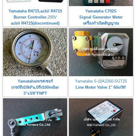
Yamataha R4715,azbil R4715
Yamataha C702S
Burner Controller
,200V
Signal Generator Meter
azbil R4715(discontinued)
เครื่องกำเนิดสัญญาณ
Yamatahaเพรสเชอร์
Yamataha S-10A2260-SGT25
เกจ0ถึง10kPa,0ถึง100mBar
Line Motor Valve 1" 60s/90'
3"x3/8"FNPT
Pressure Gauge 0-10kPa,0-
100mBar