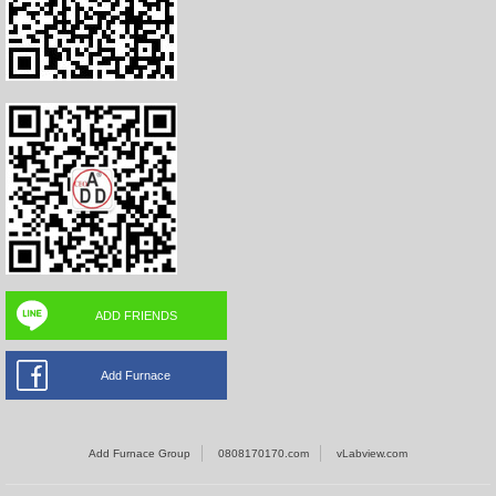
ADD FRIENDS
Add Furnace
Add Furnace Group
0808170170.com
vLabview.com