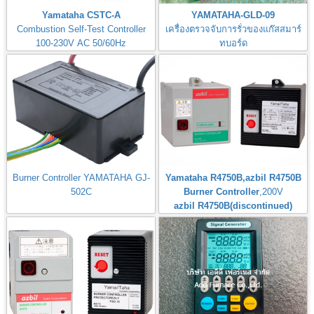
Yamataha CSTC-A
YAMATAHA-GLD-09
Combustion Self-Test Controller
เครื่องตรวจจับการรั่วของแก๊สสมาร์
100-230V AC 50/60Hz
ทบอร์ด
Gas Leak Detector Smart Board
Burner Controller YAMATAHA GJ-
Yamataha R4750B,azbil R4750B
502C
Burner Controller
,200V
azbil R4750B(discontinued)