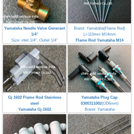
Yamataha Needle Valve Generant
Brand: Yamataha(Flame Rod)
1/4"
L=110mm M14mm
Size: inlet 1/4", Outlet 1/4"
Flame Rod Yamataha M14
Max Inlet
L110mm
Pressure:50PSI(3,5Bar,350kPa)
Gj 1602 Flame Rod Stainless
Yamataha Plug Cap
steel
0300311002
(OD6mm)
Yamataha Gj-1602
Brand: Yamataha
หัวจุ๊บสำหรับต่อกับหัวเทียนจุดไฟ