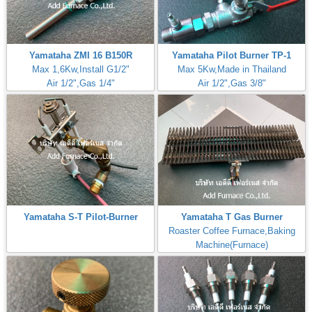
Yamataha ZMI 16 B150R
Yamataha Pilot Burner TP-1
Max 1,6Kw,Install G1/2"
Max 5Kw,Made in Thailand
Air 1/2",Gas 1/4"
Air 1/2",Gas 3/8"
Yamataha S-T Pilot-Burner
Yamataha T Gas Burner
Roaster Coffee Furnace,Baking
Machine(Furnace)