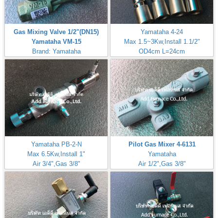
Gas Mixing Valve 1/2"(DN15)
Yamataha 4-24
Yamataha VM-15
Max 1.5~3Kw,Install 1.1/2"
Brand: Yamataha
OD4cm L=24cm
Inlet Gas Size 1/4"
Yamataha PB-2-N
Pilot Gas Mixer 4-6131
Max 6.5Kw,Install 1"
Yamataha
Air 3/4",Gas 3/8"
Air 1/2",Gas 3/8"