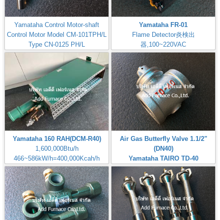
Yamataha Control Motor-shaft
Yamataha FR-01
Control Motor Model CM-101TPH/L
Flame Detector炎検出
Type CN-0125 PH/L
器,100~220VAC
MODEL-CM-101TPH/L-B7I
Check: Flame Rod
Yamataha 160 RAH(DCM-R40)
Air Gas Butterfly Valve 1.1/2"
1,600,000Btu/h
(DN40)
466~586kW/h=400,000Kcah/h
Yamataha TAIRO TD-40
Airheat:Max Temperature
Brand: Yamataha
400℃,750℉