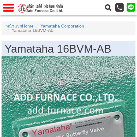
าแรก
Home
หน้าแรกHome
Yamataha Corporation
Yamataha 16BVM-AB
วกับเรา
About Us
าร
Service
Yamataha 16BVM-AB
่อเรา
Contact Us
 (yamatake)
gs
r
se
rogas
r