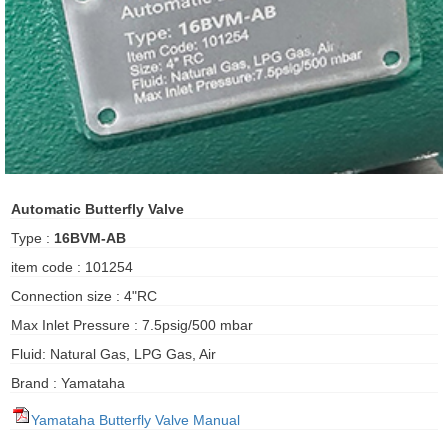
ani anello
//schroder
ywell
o Fiorentini
Automatic Butterfly Valve
Type :
16BVM-AB
ko
item code : 101254
aden
Connection size : 4"RC
ens
Max Inlet Pressure : 7.5psig/500 mbar
Fluid: Natural Gas, LPG Gas, Air
i
Brand : Yamataha
Yamataha Butterfly Valve Manual
as