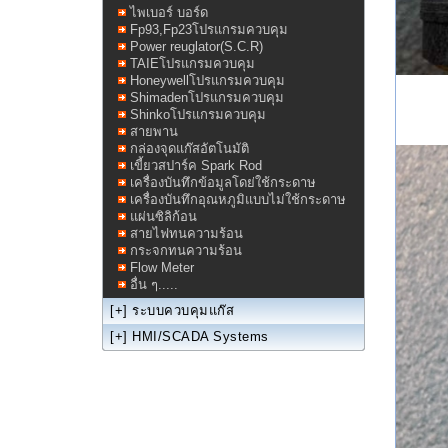
ไพเบอร์ บอร์ด
Fp93,Fp23โปรแกรมควบคุม
Power reuglator(S.C.R)
TAIEโปรแกรมควบคุม
Honeywellโปรแกรมควบคุม
Shimadenโปรแกรมควบคุม
Shinkoโปรแกรมควบคุม
สายพาน
กล่องจุดแก๊สอัตโนมัติ
เขี้ยวสปาร์ค Spark Rod
เครื่องบันทึกข้อมูลโดย่ใช้กระดาษ
เครื่องบันทึกอุณหภูมิแบบไม่ใช้กระดาษ
แผ่นซิลิก้อน
สายไฟทนความร้อน
กระจกทนความร้อน
Flow Meter
อื่น ๆ.....
[+]
ระบบควบคุมแก๊ส
[+]
HMI/SCADA Systems