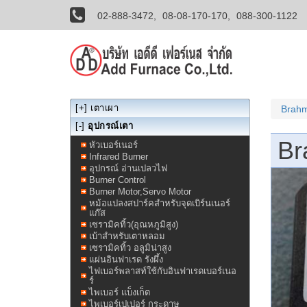
02-888-3472,
08-08-170-170,
088-300-1122
[+]
เตาเผา
Brahm
[-]
อุปกรณ์เตา
Br
หัวเบอร์เนอร์
Infrared Burner
อุปกรณ์ อ่านเปลวไฟ
Burner Control
Burner Motor,Servo Motor
หม้อแปลงสปาร์คสำหรับจุดเบิร์นเนอร์
แก๊ส
เซรามิคทิ้ว(อุณหภูมิสูง)
เบ้าสำหรับเตาหลอม
เซรามิคทิ้ว อลูมิน่าสูง
แผ่นอินฟาเรด รังผึ้ง
ไฟเบอร์พลาสท์ใช้กับอินฟาเรดเบอร์เนอ
ร์
ไพเบอร์ แบ็งเก็ต
ไพเบอร์เปเปอร์ กระดาษ