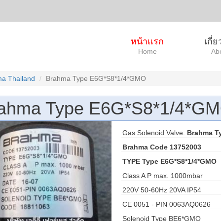
หน้าแรก
เกี่
Home
Ab
a Thailand
Brahma Type E6G*S8*1/4*GMO
ahma Type E6G*S8*1/4*G
Gas Solenoid Valve:
Brahma T
Brahma Code 13752003
TYPE Type E6G*S8*1/4*GMO
Class A P max. 1000mbar
220V 50-60Hz 20VA IP54
CE 0051 - PIN 0063AQ0626
Solenoid Type BE6*GMO