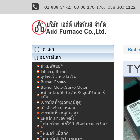
02-888-3472,
08-08-170-170,
088-300-1122
[+]
เตาเผา
Brahm
[-]
อุปกรณ์เตา
TY
หัวเบอร์เนอร์
Infrared Burner
อุปกรณ์ อ่านเปลวไฟ
Burner Control
Burner Motor,Servo Motor
หม้อแปลงสปาร์คสำหรับจุดเบิร์นเนอร์
แก๊ส
เซรามิคทิ้ว(อุณหภูมิสูง)
เบ้าสำหรับเตาหลอม
เซรามิคทิ้ว อลูมิน่าสูง
แผ่นอินฟาเรด รังผึ้ง
ไฟเบอร์พลาสท์ใช้กับอินฟาเรดเบอร์เนอ
ร์
ไพเบอร์ แบ็งเก็ต
ไพเบอร์เปเปอร์ กระดาษ