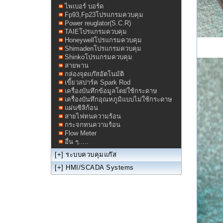
ไพเบอร์ บอร์ด
Fp93,Fp23โปรแกรมควบคุม
Power reuglator(S.C.R)
TAIEโปรแกรมควบคุม
Honeywellโปรแกรมควบคุม
Shimadenโปรแกรมควบคุม
Shinkoโปรแกรมควบคุม
สายพาน
กล่องจุดแก๊สอัตโนมัติ
เขี้ยวสปาร์ค Spark Rod
เครื่องบันทึกข้อมูลโดย่ใช้กระดาษ
เครื่องบันทึกอุณหภูมิแบบไม่ใช้กระดาษ
แผ่นซิลิก้อน
สายไฟทนความร้อน
กระจกทนความร้อน
Flow Meter
อื่น ๆ.....
[+]
ระบบควบคุมแก๊ส
[+]
HMI/SCADA Systems