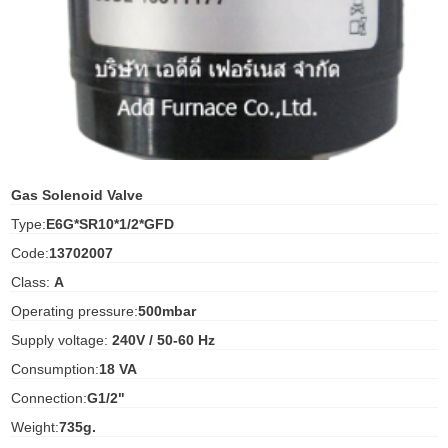
ani anello
//schroder
ywell
o Fiorentini
Gas Solenoid Valve
Type:
E6G*SR10*1/2*GFD
ko
Code:
13702007
Class:
A
aden
Operating pressure:
500mbar
ens
Supply voltage:
240V / 50-60 Hz
i
Consumption:
18 VA
Connection:
G1/2"
Weight:
735g.
as