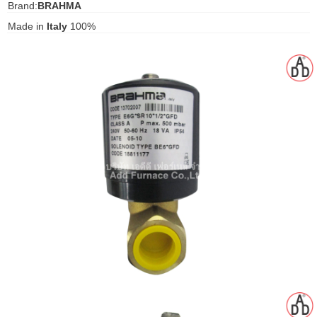
Brand:
BRAHMA
gawa
Made in
Italy
100%
taha