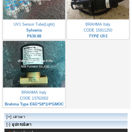
UV1 Sensor Tube(Light)
BRAHMA Italy
Sylvania
CODE 15911250
P630.88
TYPE UV1
BRAHMA Italy
CODE 13762002
Brahma Type E6G*S8*1/4*GMOC
[+]
เตาเผา
[-]
อุปกรณ์เตา