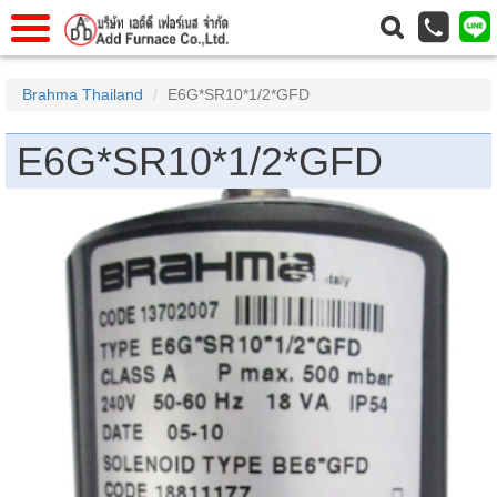
แรก
Home
Brahma Thailand
E6G*SR10*1/2*GFD
วกับเรา
About Us
E6G*SR10*1/2*GFD
าร
Service
่อเรา
Contact Us
 (yamatake)
gs
r
se
rogas
r