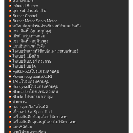
หัวเบอร์เนอร์
Infrared Burner
อุปกรณ์ อ่านเปลวไฟ
Burner Control
Burner Motor,Servo Motor
หม้อแปลงสปาร์คสำหรับจุดเบิร์นเนอร์แก๊ส
เซรามิคทิ้ว(อุณหภูมิสูง)
เบ้าสำหรับเตาหลอม
เซรามิคทิ้ว อลูมิน่าสูง
แผ่นอินฟาเรด รังผึ้ง
ไฟเบอร์พลาสท์ใช้กับอินฟาเรดเบอร์เนอร์
ไพเบอร์ แบ็งเก็ต
ไพเบอร์เปเปอร์ กระดาษ
ไพเบอร์ บอร์ด
Fp93,Fp23โปรแกรมควบคุม
Power reuglator(S.C.R)
TAIEโปรแกรมควบคุม
Honeywellโปรแกรมควบคุม
Shimadenโปรแกรมควบคุม
Shinkoโปรแกรมควบคุม
สายพาน
กล่องจุดแก๊สอัตโนมัติ
เขี้ยวสปาร์ค Spark Rod
เครื่องบันทึกข้อมูลโดย่ใช้กระดาษ
เครื่องบันทึกอุณหภูมิแบบไม่ใช้กระดาษ
แผ่นซิลิก้อน
สายไฟทนความร้อน