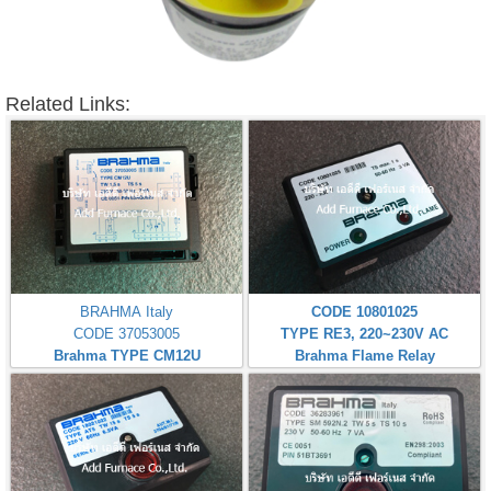
Related Links:
BRAHMA Italy
CODE 10801025
CODE 37053005
TYPE RE3, 220~230V AC
Brahma TYPE CM12U
Brahma Flame Relay