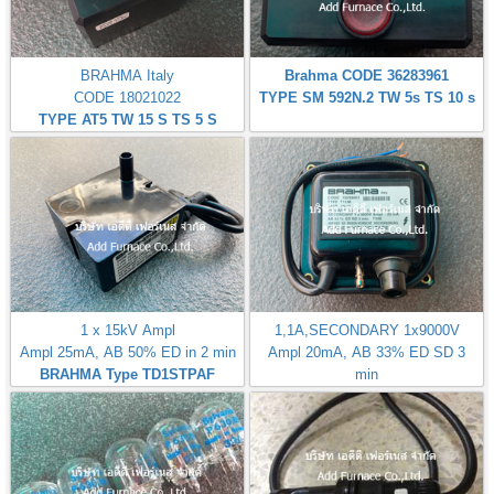
BRAHMA Italy
Brahma CODE 36283961
CODE 18021022
TYPE SM 592N.2 TW 5s TS 10 s
TYPE AT5 TW 15 S TS 5 S
1 x 15kV Ampl
1,1A,SECONDARY 1x9000V
Ampl 25mA, AB 50% ED in 2 min
Ampl 20mA, AB 33% ED SD 3
BRAHMA Type TD1STPAF
min
BRAHMA Italy TYPE T11/M