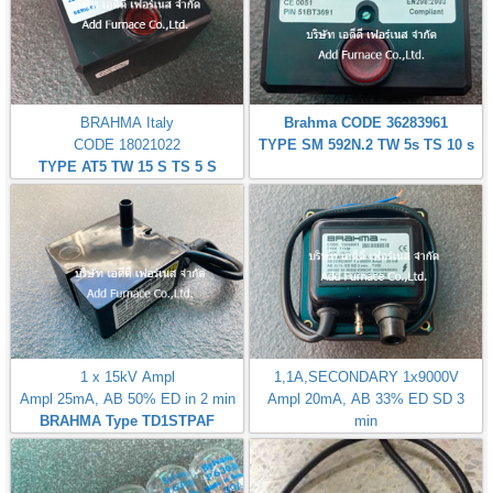
BRAHMA Italy
Brahma CODE 36283961
CODE 18021022
TYPE SM 592N.2 TW 5s TS 10 s
TYPE AT5 TW 15 S TS 5 S
1 x 15kV Ampl
1,1A,SECONDARY 1x9000V
Ampl 25mA, AB 50% ED in 2 min
Ampl 20mA, AB 33% ED SD 3
BRAHMA Type TD1STPAF
min
BRAHMA Italy TYPE T11/M