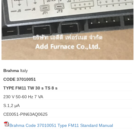
ani anello
//schroder
ywell
o Fiorentini
Brahma
ltaly
ko
CODE 37010051
aden
TYPE FM11 TW 30 s TS 8 s
230 V 50-60 Hz 7 VA
ens
S.1,2 μA
i
CE0051-PIN63AQ0625
Brahma Code 37010051 Type FM11 Standard Manual
as