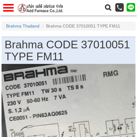
แรก
Home
Brahma Thailand
Brahma CODE 37010051 TYPE FM11
วกับเรา
About Us
Brahma CODE 37010051
าร
Service
TYPE FM11
่อเรา
Contact Us
 (yamatake)
gs
r
se
rogas
r