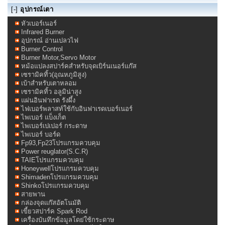
[-]
อุปกรณ์เตา
หัวเบอร์เนอร์
Infrared Burner
อุปกรณ์ อ่านเปลวไฟ
Burner Control
Burner Motor,Servo Motor
หม้อแปลงสปาร์คสำหรับจุดเบิร์นเนอร์แก๊ส
เซรามิคทิ้ว(อุณหภูมิสูง)
เบ้าสำหรับเตาหลอม
เซรามิคทิ้ว อลูมิน่าสูง
แผ่นอินฟาเรด รังผึ้ง
ไฟเบอร์พลาสท์ใช้กับอินฟาเรดเบอร์เนอร์
ไพเบอร์ แบ็งเก็ต
ไพเบอร์เปเปอร์ กระดาษ
ไพเบอร์ บอร์ด
Fp93,Fp23โปรแกรมควบคุม
Power reuglator(S.C.R)
TAIEโปรแกรมควบคุม
Honeywellโปรแกรมควบคุม
Shimadenโปรแกรมควบคุม
Shinkoโปรแกรมควบคุม
สายพาน
กล่องจุดแก๊สอัตโนมัติ
เขี้ยวสปาร์ค Spark Rod
เครื่องบันทึกข้อมูลโดย่ใช้กระดาษ