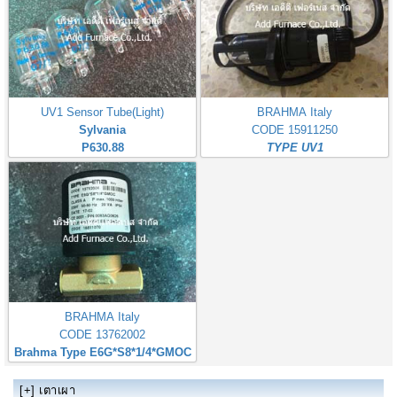
UV1 Sensor Tube(Light)
BRAHMA Italy
Sylvania
CODE 15911250
P630.88
TYPE UV1
BRAHMA Italy
CODE 13762002
Brahma Type E6G*S8*1/4*GMOC
[+]
เตาเผา