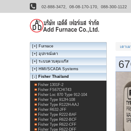
02-888-3472,
08-08-170-170,
088-300-1122
[+]
Furnace
เตาเ
[+]
อุปกรณ์เตา
67
[+]
ระบบควบคุมแก๊ส
[+]
HMI/SCADA Systems
[↓]
Fisher Thailand
Fisher 1301F-2
Fisher FS67CH/743
Fisher Loc 870 Type 912-104
Fisher Type 912H-108
Fisher Type R122H-AAJ
Fisher R632-JFF
Fisher Type R222-BAF
Fisher Type R622-BCF
Fisher Type R622-CFF
Fisher Type R622-DFF