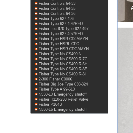
Fisher Controls 64-33
Fisher Controls 64-35
Fisher Controls 64-36
Fisher Type 627-496
Fisher Type 627-496/RED
Fisher Loc 870 Type 627-497
Fisher Type 627-497/RED
Fisher Type HSR-CDJAMYN
Fisher Type HSRL-CFC
Fisher Type HSR-CDGAMYN
Fisher Type No CS400IN
Fisher Type No CS800IR-7C
Fisher Type No CS400IR-6H
Fisher Type No CS400IR-8E
Fisher Type No CS400IR-8I
2-300 Fisher C0006
Fisher Big Joe Type 630-324
Fisher Type A 99-510
N550-10 Emergency shutoff
Fisher H110-250 Relief Valve
Fisher P164B
N550-16 Emergency shutoff