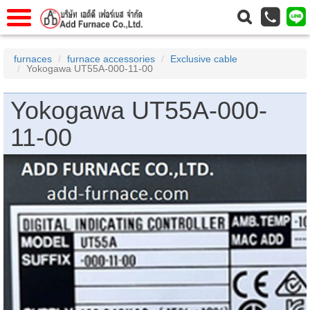
แรก
Home
furnaces
furnace accessories
Exclusive cable
Yokogawa UT55A-000-11-00
วกับเรา
About Us
าร
Service
Yokogawa UT55A-000-
่อเรา
Contact Us
11-00
 (yamatake)
gs
r
se
rogas
r