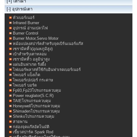
[+]
เตาเผา
[-] อุปกรณ์เตา
หัวเบอร์เนอร์
Infrared Burner
อุปกรณ์ อ่านเปลวไฟ
Burner Control
Burner Motor,Servo Motor
หม้อแปลงสปาร์คสำหรับจุดเบิร์นเนอร์แก๊ส
เซรามิคทิ้ว(อุณหภูมิสูง)
เบ้าสำหรับเตาหลอม
เซรามิคทิ้ว อลูมิน่าสูง
แผ่นอินฟาเรด รังผึ้ง
ไฟเบอร์พลาสท์ใช้กับอินฟาเรดเบอร์เนอร์
ไพเบอร์ แบ็งเก็ต
ไพเบอร์เปเปอร์ กระดาษ
ไพเบอร์ บอร์ด
Fp93,Fp23โปรแกรมควบคุม
Power reuglator(S.C.R)
TAIEโปรแกรมควบคุม
Honeywellโปรแกรมควบคุม
Shimadenโปรแกรมควบคุม
Shinkoโปรแกรมควบคุม
สายพาน
กล่องจุดแก๊สอัตโนมัติ
เขี้ยวสปาร์ค Spark Rod