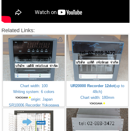
Related Links:
Chart width: 100
UR20000 Recorder 12dot
(up to
Writing system: 6 colors
48ch)
Chart width: 180mm
origin: Japan
SR10006 Recorder Yokogawa