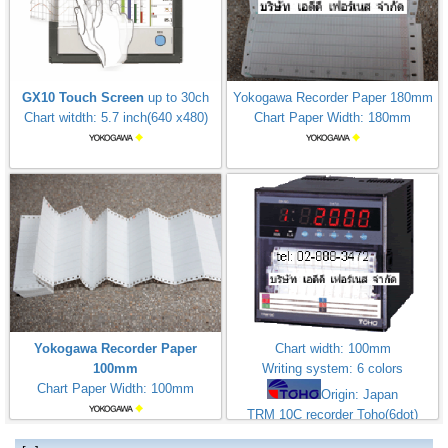
GX10 Touch Screen
up to 30ch
Yokogawa Recorder Paper 180mm
Chart witdth: 5.7 inch(640 x480)
Chart Paper Width: 180mm
Yokogawa Recorder Paper
Chart width: 100mm
100mm
Writing system: 6 colors
Chart Paper Width: 100mm
Origin: Japan
TRM 10C recorder Toho(6dot)