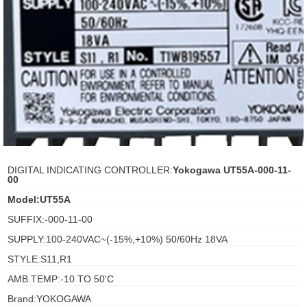
ani anello
//schroder
ywell
o Fiorentini
ko
DIGITAL INDICATING CONTROLLER:
Yokogawa UT55A-000-11-
00
aden
Model:UT55A
SUFFIX:-000-11-00
ens
SUPPLY:100-240VAC~(-15%,+10%) 50/60Hz 18VA
i
STYLE:S11,R1
AMB.TEMP:-10 TO 50'C
as
Brand:YOKOGAWA