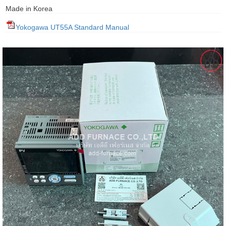
Made in Korea
gawa
Yokogawa UT55A Standard Manual
taha