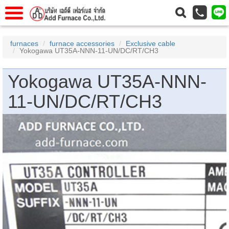
แรก
Home
furnaces
furnace accessories
Exclusive cable
Yokogawa UT35A-NNN-11-UN/DC/RT/CH3
วกับเรา
About Us
าร
Service
Yokogawa UT35A-NNN-
่อเรา
Contact Us
11-UN/DC/RT/CH3
 (yamatake)
gs
r
se
rogas
r