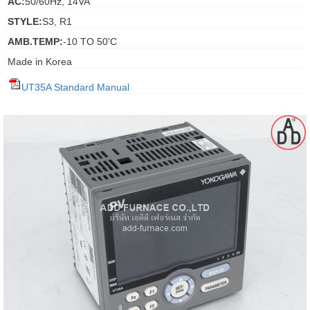
AC:
50/60Hz, 14VA
gawa
STYLE:
S3, R1
taha
AMB.TEMP:
-10 TO 50'C
Made in Korea
UT35A Standard Manual