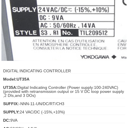
ani anello
//schroder
ywell
o Fiorentini
ko
DIGITAL INDICATING CONTROLLER
Model:UT35A
aden
UT35A:
Digital Indicating Controller (Power supply:100-240VAC)
(provided with retransmission output or 15 V DC loop power supply
ens
,2 DIs,and 3 DOs)
i
SUFFIX:
-NNN-11-UN/DC/RT/CH3
SUPPLY:
24 VAC/DC (-15%,+10%)
DC:
9VA
as