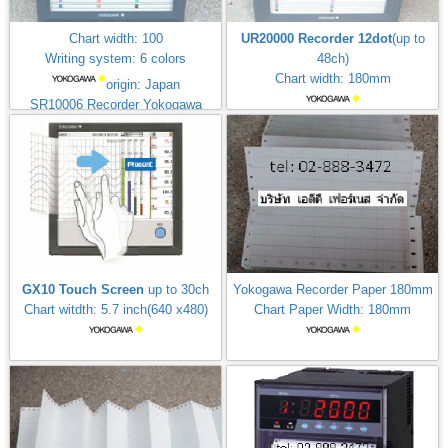
Chart width: 100
UR20000 Recorder 12dot
(up to
Writing system: 6 colors
48ch)
Chart width: 180mm
origin: Japan
SR10006 Recorder Yokogawa
GX10 Touch Screen
up to 30ch
Yokogawa Recorder Paper 180mm
Chart witdth: 5.7 inch(640 x480)
Chart Paper Width: 180mm