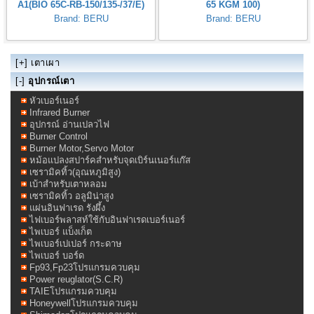
A1(BIO 65C-RB-150/135-/37/E)
65 KGM 100)
Brand: BERU
Brand: BERU
[+]
เตาเผา
[-]
อุปกรณ์เตา
หัวเบอร์เนอร์
Infrared Burner
อุปกรณ์ อ่านเปลวไฟ
Burner Control
Burner Motor,Servo Motor
หม้อแปลงสปาร์คสำหรับจุดเบิร์นเนอร์แก๊ส
เซรามิคทิ้ว(อุณหภูมิสูง)
เบ้าสำหรับเตาหลอม
เซรามิคทิ้ว อลูมิน่าสูง
แผ่นอินฟาเรด รังผึ้ง
ไฟเบอร์พลาสท์ใช้กับอินฟาเรดเบอร์เนอร์
ไพเบอร์ แบ็งเก็ต
ไพเบอร์เปเปอร์ กระดาษ
ไพเบอร์ บอร์ด
Fp93,Fp23โปรแกรมควบคุม
Power reuglator(S.C.R)
TAIEโปรแกรมควบคุม
Honeywellโปรแกรมควบคุม