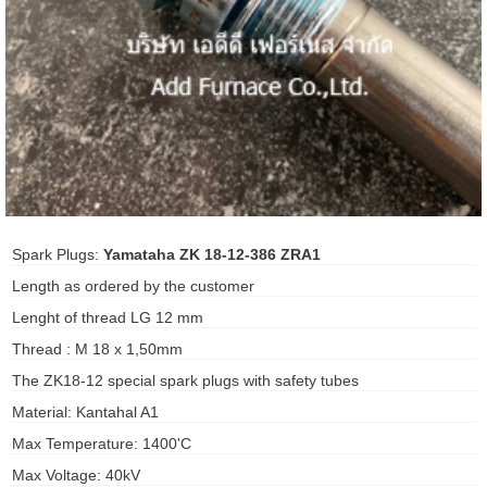
ani anello
//schroder
ywell
o Fiorentini
Spark Plugs:
Yamataha ZK 18-12-386 ZRA1
ko
Length as ordered by the customer
aden
Lenght of thread LG 12 mm
Thread : M 18 x 1,50mm
ens
The ZK18-12 special spark plugs with safety tubes
i
Material: Kantahal A1
Max Temperature: 1400'C
as
Max Voltage: 40kV