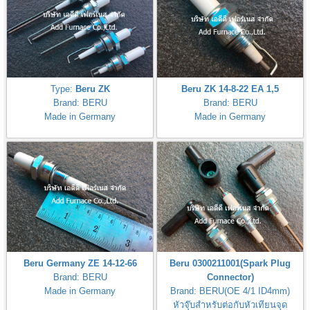
Type:
Beru ZK
Beru ZK 14-8-22 EA 1,5
Brand: BERU
Brand: BERU
Made in Germany
Made in Germany
Beru Germany ZE 14-12-66
Beru 0300211001(Spark Plug
Brand: BERU
Connector)
Made in Germany
Brand: BERU(OE 4/1 ID4mm)
หัวจุ๊บสำหรับต่อกับหัวเทียนจุด