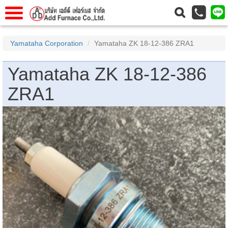
าแรก
Home
Yamataha Corporation
Yamataha ZK 18-12-386 ZRA1
วกับเรา
About Us
Yamataha ZK 18-12-386
าร
Service
ZRA1
่อเรา
Contact Us
 (yamatake)
gs
r
se
rogas
r