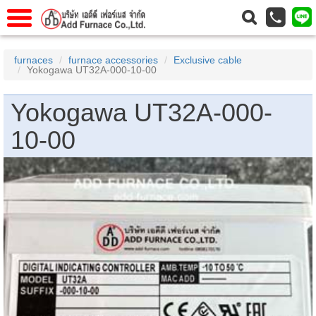
แรก
Home
furnaces
furnace accessories
Exclusive cable
Yokogawa UT32A-000-10-00
วกับเรา
About Us
าร
Service
Yokogawa UT32A-000-
่อเรา
Contact Us
10-00
 (yamatake)
gs
r
se
rogas
r