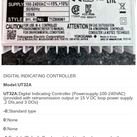
ani anello
//schroder
ywell
o Fiorentini
ko
DIGITAL INDICATING CONTROLLER
Model:UT32A
aden
UT32A:
Digital Indicating Controller (Powersupply:100-240VAC)
(provided with retransmission output or 15 V DC loop power supply
ens
,2 DIs,and 3 DOs)
i
-0:
Standard type
0:
None
0:
None
as