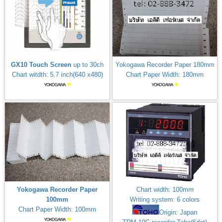
GX10 Touch Screen
up to 30ch
Yokogawa Recorder Paper 180mm
Chart witdth: 5.7 inch(640 x480)
Chart Paper Width: 180mm
Yokogawa Recorder Paper
Chart width: 100mm
100mm
Writing system: 6 colors
Chart Paper Width: 100mm
Origin: Japan