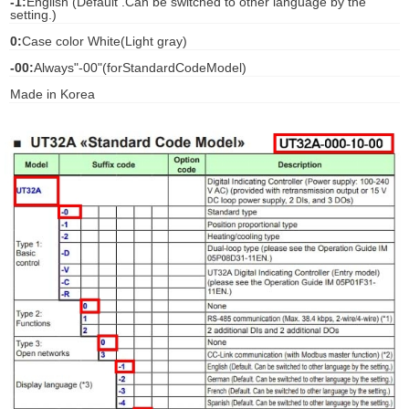
-1:
English (Default .Can be switched to other language by the
setting.)
gawa
0:
Case color White(Light gray)
taha
-00:
Always"-00"(forStandardCodeModel)
Made in Korea