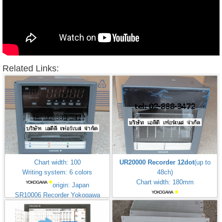
Related Links:
Chart width: 100
UR20000 Recorder 12dot
(up to
Writing system: 6 colors
48ch)
Chart width: 180mm
origin: Japan
SR10006 Recorder Yokogawa