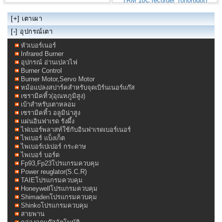
TRM 10C recorder Toho(6dot)
[+]
เตาเผา
[-] อุปกรณ์เตา
หัวเบอร์เนอร์
Infrared Burner
อุปกรณ์ อ่านเปลวไฟ
Burner Control
Burner Motor,Servo Motor
หม้อแปลงสปาร์คสำหรับจุดเบิร์นเนอร์แก๊ส
เซรามิคทิ้ว(อุณหภูมิสูง)
เบ้าสำหรับเตาหลอม
เซรามิคทิ้ว อลูมิน่าสูง
แผ่นอินฟาเรด รังผึ้ง
ไฟเบอร์พลาสท์ใช้กับอินฟาเรดเบอร์เนอร์
ไพเบอร์ แบ็งเก็ต
ไพเบอร์เปเปอร์ กระดาษ
ไพเบอร์ บอร์ด
Fp93,Fp23โปรแกรมควบคุม
Power reuglator(S.C.R)
TAIEโปรแกรมควบคุม
Honeywellโปรแกรมควบคุม
Shimadenโปรแกรมควบคุม
Shinkoโปรแกรมควบคุม
สายพาน