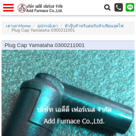
าแรก
Home
เตาเผาHome
อุปกรณ์เตา
หัวจุ๊บสำหรับต่อกับหัวเทียนจุดไฟ
Plug Cap Yamataha 0300211001
วกับเรา
About Us
าร
Service
Plug Cap Yamataha 0300211001
่อเรา
Contact Us
 (yamatake)
gs
r
se
rogas
r