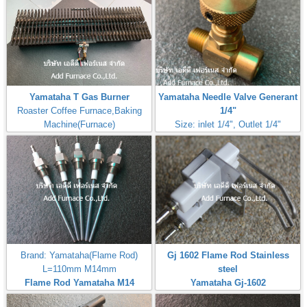
Yamataha T Gas Burner
Yamataha Needle Valve Generant
Roaster Coffee Furnace,Baking
1/4"
Machine(Furnace)
Size: inlet 1/4", Outlet 1/4"
Max Inlet
Pressure:50PSI(3,5Bar,350kPa)
Brand: Yamataha(Flame Rod)
Gj 1602 Flame Rod Stainless
L=110mm M14mm
steel
Flame Rod Yamataha M14
Yamataha Gj-1602
L110mm