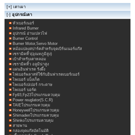
[+]
เตาเผา
[-]
อุปกรณ์เตา
หัวเบอร์เนอร์
Infrared Burner
อุปกรณ์ อ่านเปลวไฟ
Burner Control
Burner Motor,Servo Motor
หม้อแปลงสปาร์คสำหรับจุดเบิร์นเนอร์แก๊ส
เซรามิคทิ้ว(อุณหภูมิสูง)
เบ้าสำหรับเตาหลอม
เซรามิคทิ้ว อลูมิน่าสูง
แผ่นอินฟาเรด รังผึ้ง
ไฟเบอร์พลาสท์ใช้กับอินฟาเรดเบอร์เนอร์
ไพเบอร์ แบ็งเก็ต
ไพเบอร์เปเปอร์ กระดาษ
ไพเบอร์ บอร์ด
Fp93,Fp23โปรแกรมควบคุม
Power reuglator(S.C.R)
TAIEโปรแกรมควบคุม
Honeywellโปรแกรมควบคุม
Shimadenโปรแกรมควบคุม
Shinkoโปรแกรมควบคุม
สายพาน
กล่องจุดแก๊สอัตโนมัติ