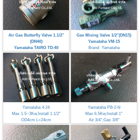
Air Gas Butterfly Valve 1.1/2"
Gas Mixing Valve 1/2"(DN15)
(DN40)
Yamataha VM-15
Yamataha TAIRO TD-40
Brand: Yamataha
Brand: Yamataha
Yamataha 4-24
Yamataha PB-2-N
Max 1.5~3Kw,Install 1.1/2"
Max 6.5Kw,Install 1"
OD4cm L=24cm
Air 3/4",Gas 3/8"
Inlet Gas Size 1/4"