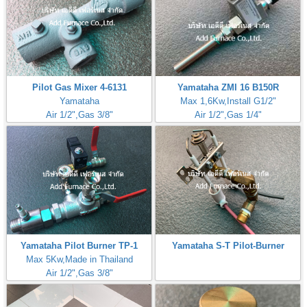
Pilot Gas Mixer 4-6131
Yamataha ZMI 16 B150R
Yamataha
Max 1,6Kw,Install G1/2"
Air 1/2",Gas 3/8"
Air 1/2",Gas 1/4"
Yamataha Pilot Burner TP-1
Yamataha S-T Pilot-Burner
Max 5Kw,Made in Thailand
Air 1/2",Gas 3/8"