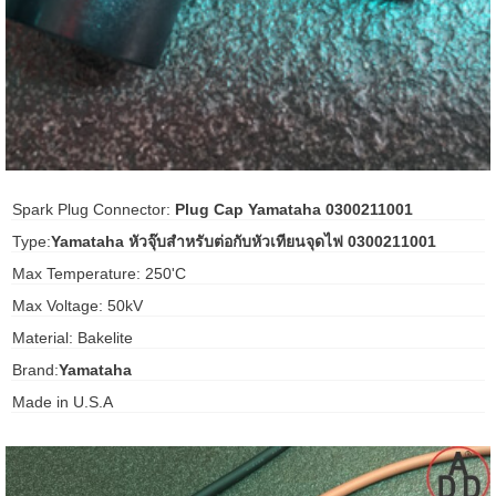
ani anello
//schroder
ywell
o Fiorentini
Spark Plug Connector:
Plug Cap Yamataha 0300211001
Type:
Yamataha หัวจุ๊บสำหรับต่อกับหัวเทียนจุดไฟ 0300211001
Max Temperature: 250'C
ko
Max Voltage: 50kV
aden
Material: Bakelite
ens
Brand:
Yamataha
i
Made in U.S.A
as