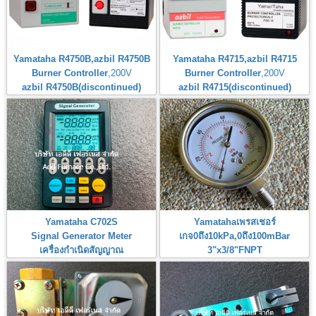
Yamataha R4750B,azbil R4750B
Yamataha R4715,azbil R4715
Burner Controller
,200V
Burner Controller
,200V
azbil R4750B(discontinued)
azbil R4715(discontinued)
Yamataha C702S
Yamatahaเพรสเชอร์
Signal Generator Meter
เกจ0ถึง10kPa,0ถึง100mBar
เครื่องกำเนิดสัญญาณ
3"x3/8"FNPT
Pressure Gauge 0-10kPa,0-
100mBar