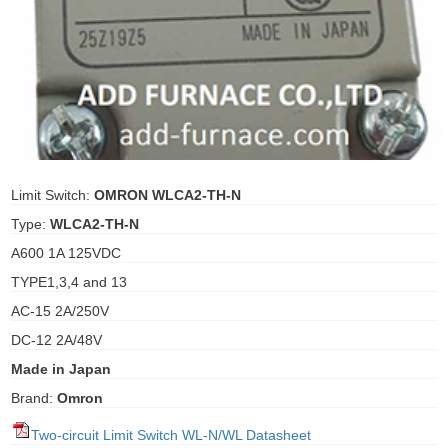
ani anello
//schroder
ywell
o Fiorentini
Limit Switch:
OMRON WLCA2-TH-N
Type:
WLCA2-TH-N
ko
A600 1A 125VDC
TYPE1,3,4 and 13
aden
AC-15 2A/250V
ens
DC-12 2A/48V
i
Made in Japan
Brand:
Omron
as
Two-circuit Limit Switch WL-N/WL Datasheet