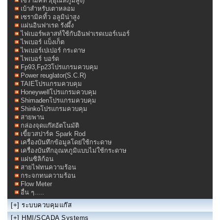
เซรามิคทิ้ว(อุณหภูมิสูง)
เบ้าสำหรับเตาหลอม
เซรามิคทิ้ว อลูมิน่าสูง
แผ่นอินฟาเรด รังผึ้ง
ไฟเบอร์พลาสท์ใช้กับอินฟาเรดเบอร์เนอร์
ไพเบอร์ แบ็งเก็ต
ไพเบอร์เปเปอร์ กระดาษ
ไพเบอร์ บอร์ด
Fp93,Fp23โปรแกรมควบคุม
Power reuglator(S.C.R)
TAIEโปรแกรมควบคุม
Honeywellโปรแกรมควบคุม
Shimadenโปรแกรมควบคุม
Shinkoโปรแกรมควบคุม
สายพาน
กล่องจุดแก๊สอัตโนมัติ
เขี้ยวสปาร์ค Spark Rod
เครื่องบันทึกข้อมูลโดย่ใช้กระดาษ
เครื่องบันทึกอุณหภูมิแบบไม่ใช้กระดาษ
แผ่นซิลิก้อน
สายไฟทนความร้อน
กระจกทนความร้อน
Flow Meter
อื่น ๆ.....
[+]
ระบบควบคุมแก๊ส
[+]
HMI/SCADA Systems