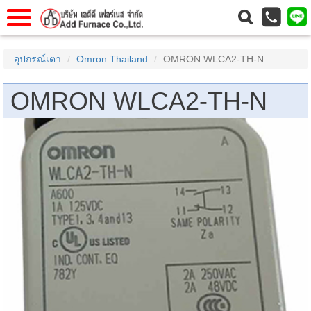
าแรก
Home
อุปกรณ์เตา
Omron Thailand
OMRON WLCA2-TH-N
วกับเรา
About Us
OMRON WLCA2-TH-N
าร
Service
่อเรา
Contact Us
 (yamatake)
gs
r
se
rogas
r