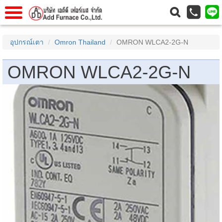
าแรก
Home
อุปกรณ์เตา
Omron Thailand
OMRON WLCA2-2G-N
วกับเรา
About Us
OMRON WLCA2-2G-N
าร
Service
่อเรา
Contact Us
 (yamatake)
gs
r
se
rogas
r