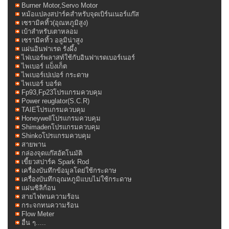
Burner Motor,Servo Motor
หม้อแปลงสปาร์คสำหรับจุดเบิร์นเนอร์แก๊ส
เซรามิคทิ้ว(อุณหภูมิสูง)
เบ้าสำหรับเตาหลอม
เซรามิคทิ้ว อลูมิน่าสูง
แผ่นอินฟาเรด รังผึ้ง
ไฟเบอร์พลาสท์ใช้กับอินฟาเรดเบอร์เนอร์
ไพเบอร์ แบ็งเก็ต
ไพเบอร์เปเปอร์ กระดาษ
ไพเบอร์ บอร์ด
Fp93,Fp23โปรแกรมควบคุม
Power reuglator(S.C.R)
TAIEโปรแกรมควบคุม
Honeywellโปรแกรมควบคุม
Shimadenโปรแกรมควบคุม
Shinkoโปรแกรมควบคุม
สายพาน
กล่องจุดแก๊สอัตโนมัติ
เขี้ยวสปาร์ค Spark Rod
เครื่องบันทึกข้อมูลโดย่ใช้กระดาษ
เครื่องบันทึกอุณหภูมิแบบไม่ใช้กระดาษ
แผ่นซิลิก้อน
สายไฟทนความร้อน
กระจกทนความร้อน
Flow Meter
อื่น ๆ.....