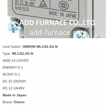
ani anello
//schroder
ywell
o Fiorentini
Limit Switch:
OMRON WLCA2-2G-N
Type:
WLCA2-2G-N
ko
A600 1A 125VDC
EN60947-5-1
aden
IEC947-5-1
ens
AC-15 2A/250V
i
DC-12 2A/48V
Made in Japan
Brand:
Omron
as