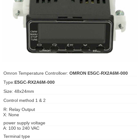
ani anello
//schroder
ywell
o Fiorentini
Omron Temperature Controlloer:
OMRON E5GC-RX2A6M-000
ko
Type:
E5GC-RX2A6M-000
aden
Size: 48x24mm
Control method 1 & 2
ens
R: Relay Output
i
X: None
power supply voltage
A: 100 to 240 VAC
as
Terminal type