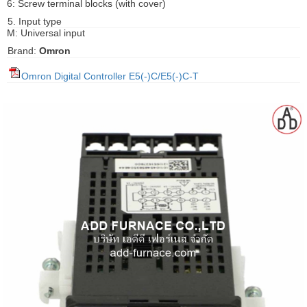
6: Screw terminal blocks (with cover)
gawa
5. Input type
M: Universal input
taha
Brand:
Omron
Omron Digital Controller E5(-)C/E5(-)C-T