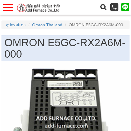
าแรก
Home
อุปกรณ์เตา
Omron Thailand
OMRON E5GC-RX2A6M-000
วกับเรา
About Us
OMRON E5GC-RX2A6M-
าร
Service
000
่อเรา
Contact Us
 (yamatake)
gs
r
se
rogas
r