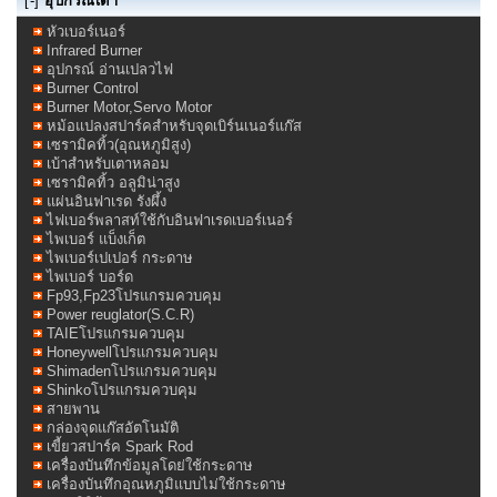
[-]
อุปกรณ์เตา
หัวเบอร์เนอร์
Infrared Burner
อุปกรณ์ อ่านเปลวไฟ
Burner Control
Burner Motor,Servo Motor
หม้อแปลงสปาร์คสำหรับจุดเบิร์นเนอร์แก๊ส
เซรามิคทิ้ว(อุณหภูมิสูง)
เบ้าสำหรับเตาหลอม
เซรามิคทิ้ว อลูมิน่าสูง
แผ่นอินฟาเรด รังผึ้ง
ไฟเบอร์พลาสท์ใช้กับอินฟาเรดเบอร์เนอร์
ไพเบอร์ แบ็งเก็ต
ไพเบอร์เปเปอร์ กระดาษ
ไพเบอร์ บอร์ด
Fp93,Fp23โปรแกรมควบคุม
Power reuglator(S.C.R)
TAIEโปรแกรมควบคุม
Honeywellโปรแกรมควบคุม
Shimadenโปรแกรมควบคุม
Shinkoโปรแกรมควบคุม
สายพาน
กล่องจุดแก๊สอัตโนมัติ
เขี้ยวสปาร์ค Spark Rod
เครื่องบันทึกข้อมูลโดย่ใช้กระดาษ
เครื่องบันทึกอุณหภูมิแบบไม่ใช้กระดาษ