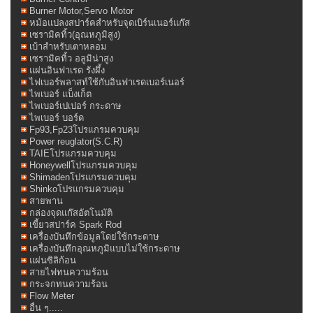
Burner Motor,Servo Motor
หม้อแปลงสปาร์คสำหรับจุดเบิร์นเนอร์แก๊ส
เซรามิคทิ้ว(อุณหภูมิสูง)
เบ้าสำหรับเตาหลอม
เซรามิคทิ้ว อลูมิน่าสูง
แผ่นอินฟาเรด รังผึ้ง
ไฟเบอร์พลาสท์ใช้กับอินฟาเรดเบอร์เนอร์
ไพเบอร์ แบ็งเก็ต
ไพเบอร์เปเปอร์ กระดาษ
ไพเบอร์ บอร์ด
Fp93,Fp23โปรแกรมควบคุม
Power reuglator(S.C.R)
TAIEโปรแกรมควบคุม
Honeywellโปรแกรมควบคุม
Shimadenโปรแกรมควบคุม
Shinkoโปรแกรมควบคุม
สายพาน
กล่องจุดแก๊สอัตโนมัติ
เขี้ยวสปาร์ค Spark Rod
เครื่องบันทึกข้อมูลโดย่ใช้กระดาษ
เครื่องบันทึกอุณหภูมิแบบไม่ใช้กระดาษ
แผ่นซิลิก้อน
สายไฟทนความร้อน
กระจกทนความร้อน
Flow Meter
อื่น ๆ.....