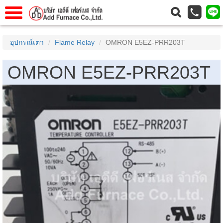
าแรก
Home
อุปกรณ์เตา
Flame Relay
OMRON E5EZ-PRR203T
วกับเรา
About Us
OMRON E5EZ-PRR203T
าร
Service
่อเรา
Contact Us
 (yamatake)
gs
r
se
rogas
r