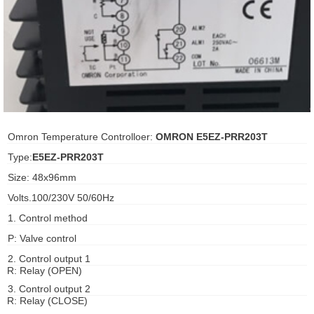
ani anello
//schroder
ywell
o Fiorentini
Omron Temperature Controlloer:
OMRON E5EZ-PRR203T
Type:
E5EZ-PRR203T
ko
Size: 48x96mm
Volts.100/230V 50/60Hz
aden
1. Control method
ens
P: Valve control
i
2. Control output 1
R: Relay (OPEN)
3. Control output 2
R: Relay (CLOSE)
as