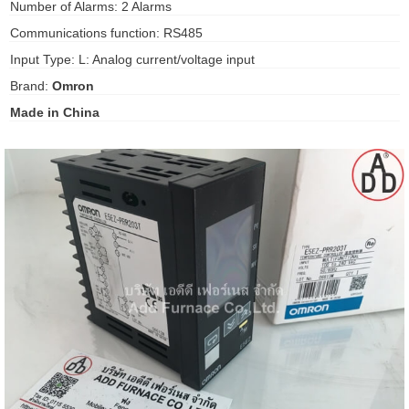
Number of Alarms: 2 Alarms
gawa
Communications function: RS485
taha
Input Type: L: Analog current/voltage input
Brand:
Omron
Made in China