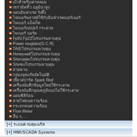
เบ้าสำหรับเตาหลอม
เซรามิคทิ้ว อลูมิน่าสูง
แผ่นอินฟาเรด รังผึ้ง
ไฟเบอร์พลาสท์ใช้กับอินฟาเรดเบอร์เนอร์
ไพเบอร์ แบ็งเก็ต
ไพเบอร์เปเปอร์ กระดาษ
ไพเบอร์ บอร์ด
Fp93,Fp23โปรแกรมควบคุม
Power reuglator(S.C.R)
TAIEโปรแกรมควบคุม
Honeywellโปรแกรมควบคุม
Shimadenโปรแกรมควบคุม
Shinkoโปรแกรมควบคุม
สายพาน
กล่องจุดแก๊สอัตโนมัติ
เขี้ยวสปาร์ค Spark Rod
เครื่องบันทึกข้อมูลโดย่ใช้กระดาษ
เครื่องบันทึกอุณหภูมิแบบไม่ใช้กระดาษ
แผ่นซิลิก้อน
สายไฟทนความร้อน
กระจกทนความร้อน
Flow Meter
อื่น ๆ.....
[+]
ระบบควบคุมแก๊ส
[+]
HMI/SCADA Systems