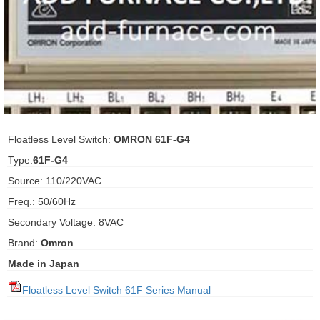
ani anello
//schroder
ywell
o Fiorentini
Floatless Level Switch:
OMRON 61F-G4
Type:
61F-G4
ko
Source: 110/220VAC
Freq.: 50/60Hz
aden
Secondary Voltage: 8VAC
ens
Brand:
Omron
i
Made in Japan
Floatless Level Switch 61F Series Manual
as