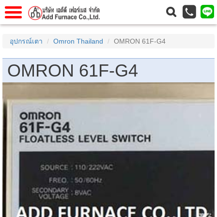
าแรก
Home
อุปกรณ์เตา
Omron Thailand
OMRON 61F-G4
วกับเรา
About Us
OMRON 61F-G4
าร
Service
่อเรา
Contact Us
 (yamatake)
gs
r
se
rogas
r