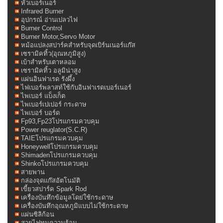
หัวเบอร์เนอร์
Infrared Burner
อุปกรณ์ อ่านเปลวไฟ
Burner Control
Burner Motor,Servo Motor
หม้อแปลงสปาร์คสำหรับจุดเบิร์นเนอร์แก๊ส
เซรามิคทิ้ว(อุณหภูมิสูง)
เบ้าสำหรับเตาหลอม
เซรามิคทิ้ว อลูมิน่าสูง
แผ่นอินฟาเรด รังผึ้ง
ไฟเบอร์พลาสท์ใช้กับอินฟาเรดเบอร์เนอร์
ไพเบอร์ แบ็งเก็ต
ไพเบอร์เปเปอร์ กระดาษ
ไพเบอร์ บอร์ด
Fp93,Fp23โปรแกรมควบคุม
Power reuglator(S.C.R)
TAIEโปรแกรมควบคุม
Honeywellโปรแกรมควบคุม
Shimadenโปรแกรมควบคุม
Shinkoโปรแกรมควบคุม
สายพาน
กล่องจุดแก๊สอัตโนมัติ
เขี้ยวสปาร์ค Spark Rod
เครื่องบันทึกข้อมูลโดย่ใช้กระดาษ
เครื่องบันทึกอุณหภูมิแบบไม่ใช้กระดาษ
แผ่นซิลิก้อน
สายไฟทนความร้อน