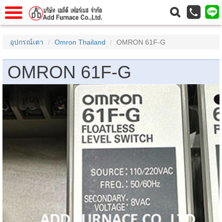
าแรก
Home
อุปกรณ์เตา
Omron Thailand
OMRON 61F-G
วกับเรา
About Us
OMRON 61F-G
าร
Service
่อเรา
Contact Us
 (yamatake)
gs
r
se
rogas
r