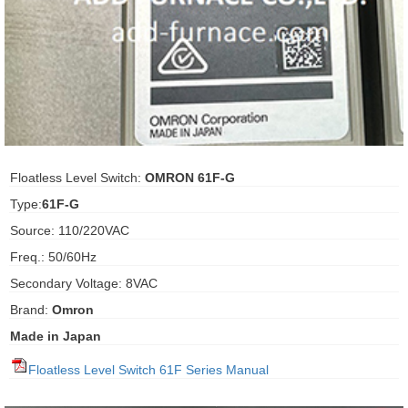
ani anello
//schroder
ywell
o Fiorentini
Floatless Level Switch:
OMRON 61F-G
Type:
61F-G
ko
Source: 110/220VAC
Freq.: 50/60Hz
aden
Secondary Voltage: 8VAC
ens
Brand:
Omron
i
Made in Japan
Floatless Level Switch 61F Series Manual
as